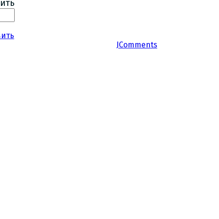
ить
вить
JComments