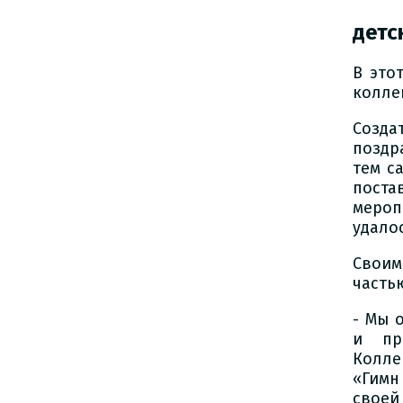
детс
В это
колле
Созда
поздр
тем с
поста
мероп
удало
Своим
частью
- Мы 
и пр
Колле
«Гимн
своей