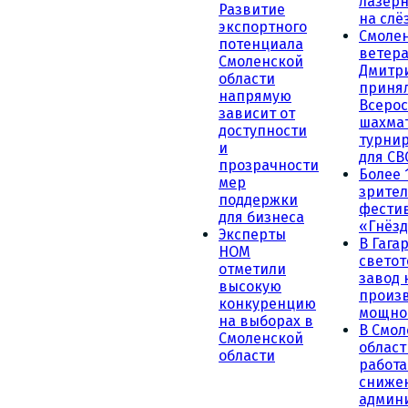
лазерн
Развитие
на слё
экспортного
Смоле
потенциала
ветера
Смоленской
Дмитр
области
принял
напрямую
Всеро
зависит от
шахма
доступности
турни
и
для СВ
прозрачности
Более 
мер
зрител
поддержки
фести
для бизнеса
«Гнёзд
Эксперты
В Гага
НОМ
светот
отметили
завод
высокую
произ
конкуренцию
мощно
на выборах в
В Смол
Смоленской
област
области
работа
сниже
админ