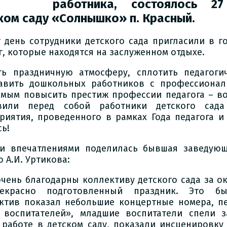
работника, состоялось
27
ком саду «Солнышко»
п. Красный.
т день сотрудники детского сада пригласили в г
г, которые находятся на заслуженном отдыхе.
ть праздничную атмосферу, сплотить педагоги
авить дошкольных работников с профессионал
амым повысить престиж профессии педагога – во
вили перед собой работники детского сада
риятия, проведенного в рамках Года педагога и 
сь!
и впечатлениями поделилась бывшая заведующ
 А.И. Уртикова:
очень благодарны коллективу детского сада за о
екрасно подготовленный праздник. Это бы
ктив показал небольшие концертные номера, п
 воспитателей», младшие воспитатели спели 
 работе в детском саду, показали инсценировку 