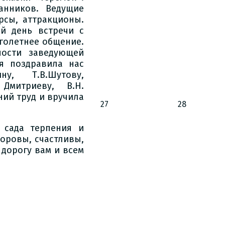
анников. Ведущие
рсы, аттракционы.
й день встречи с
оголетнее общение.
ности заведующей
я поздравила нас
у, Т.В.Шутову,
 Дмитриеву, В.Н.
ий труд и вручила
27
28
 сада терпения и
доровы, счастливы,
 дорогу вам и всем