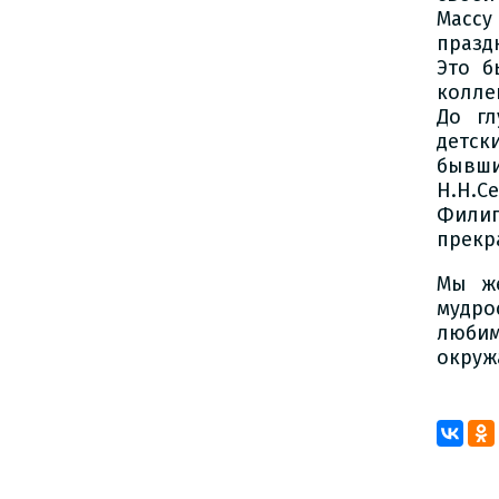
Массу
празд
Это б
колле
До гл
детск
бывш
Н.Н.С
Филип
прекр
Мы же
мудро
любим
окруж