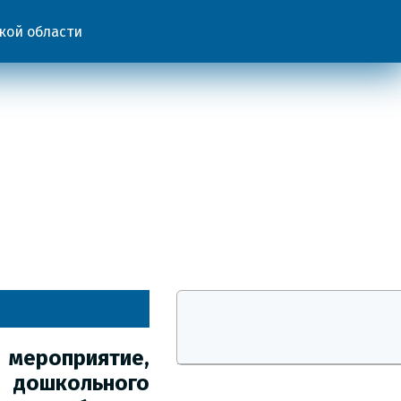
кой области
приятие,
ошкольного