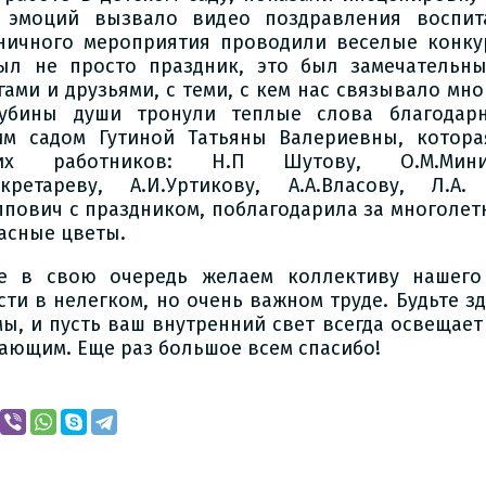
 эмоций вызвало видео поздравления воспит
ничного мероприятия проводили веселые конку
ыл не просто праздник, это был замечательны
гами и друзьями, с теми, с кем нас связывало мн
убины души тронули теплые слова благодар
им садом Гутиной Татьяны Валериевны, котора
их работников: Н.П Шутову, О.М.Минин
екретареву, А.И.Уртикову, А.А.Власову, Л.А.
пович с праздником, поблагодарила за многолетн
асные цветы.
 в свою очередь желаем коллективу нашего
сти в нелегком, но очень важном труде. Будьте з
ы, и пусть ваш внутренний свет всегда освещает
ающим. Еще раз большое всем спасибо!