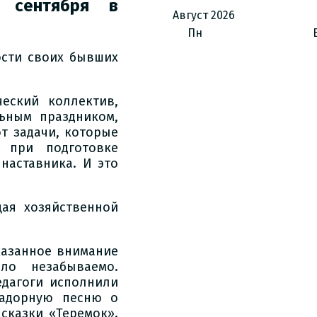
 сентября в
Август
2026
Пн
ости своих бывших
ческий коллектив,
ьным праздником,
т задачи, которые
 при подготовке
наставника. И это
ая хозяйственной
казанное внимание
ло незабываемо.
едагоги исполнили
задорную песню о
сказки «Теремок».