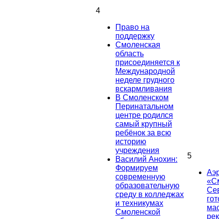
4
Право на
поддержку
Смоленская
область
присоединяется к
Международной
неделе грудного
вскармливания
В Смоленском
Перинатальном
центре родился
самый крупный
ребёнок за всю
историю
учреждения
5
Василий Анохин:
Формируем
Аэ
современную
«С
образовательную
Се
среду в колледжах
гот
и техникумах
ма
Смоленской
ре