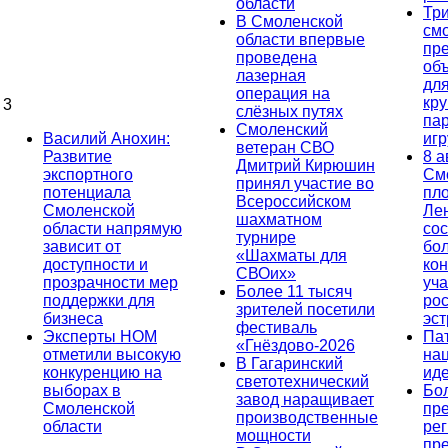
области
Тр
В Смоленской
см
области впервые
пр
проведена
об
лазерная
дл
операция на
кр
3
слёзных путях
па
Смоленский
Василий Анохин:
иг
ветеран СВО
Развитие
8 а
Дмитрий Кирюшин
экспортного
См
принял участие во
потенциала
пл
Всероссийском
Смоленской
Ле
шахматном
области напрямую
сос
турнире
зависит от
бо
«Шахматы для
доступности и
кон
СВОих»
прозрачности мер
уча
Более 11 тысяч
поддержки для
ро
зрителей посетили
бизнеса
эс
фестиваль
Эксперты НОМ
Па
«Гнёздово-2026
отметили высокую
на
В Гагаринский
конкуренцию на
ид
светотехнический
выборах в
Бо
завод наращивает
Смоленской
пр
производственные
области
ре
мощности
пр