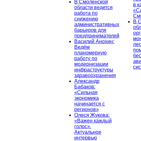
В Смоленской
в к
области ведется
«С
работа по
См
снижению
В 
административных
об
барьеров для
ор
предпринимателей
мо
Василий Анохин:
лес
Ведём
по
планомерную
бе
работу по
ав
модернизации
си
инфраструктуры
здравоохранения
Александр
Бабаков:
«Сильная
экономика
начинается с
регионов»
Олеся Жукова:
«Важен каждый
голос».
Актуальное
интервью