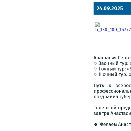
24.09.2025
Анастасия Серг
✨ Заочный тур: 
✨ I очный тур: 
✨ II очный тур:
Путь к всеро
профессиональ
поздравил губе
Теперь ей предс
завтра Анастаси
🍀 Желаем Анас