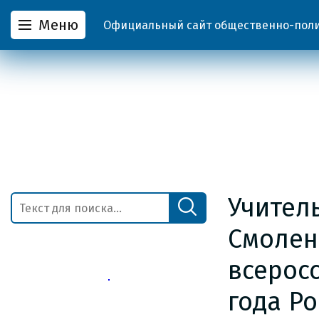
Меню
Официальный сайт общественно-полит
Учител
Смолен
всерос
года Ро