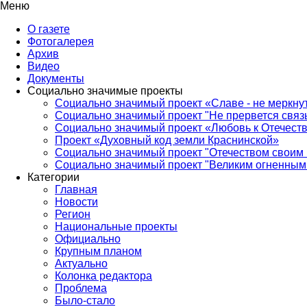
Меню
О газете
Фотогалерея
Архив
Видео
Документы
Социально значимые проекты
Социально значимый проект «Славе - не меркнут
Социально значимый проект "Не прервется связ
Социально значимый проект «Любовь к Отечеств
Проект «Духовный код земли Краснинской»
Социально значимый проект "Отечеством своим 
Социально значимый проект "Великим огненным 
Категории
Главная
Новости
Регион
Национальные проекты
Официально
Крупным планом
Актуально
Колонка редактора
Проблема
Было-стало