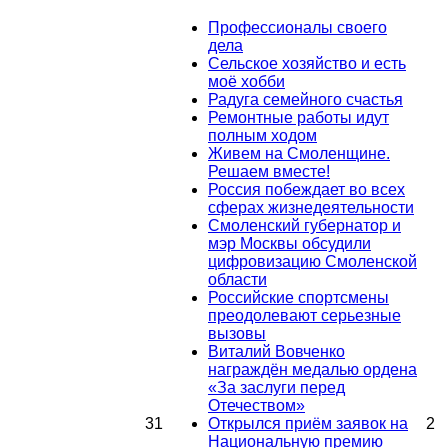
Профессионалы своего
дела
Сельское хозяйство и есть
моё хобби
Радуга семейного счастья
Ремонтные работы идут
полным ходом
Живем на Смоленщине.
Решаем вместе!
Россия побеждает во всех
сферах жизнедеятельности
Смоленский губернатор и
мэр Москвы обсудили
цифровизацию Смоленской
области
Российские спортсмены
преодолевают серьезные
вызовы
Виталий Вовченко
награждён медалью ордена
«За заслуги перед
Отечеством»
31
Открылся приём заявок на
2
Национальную премию