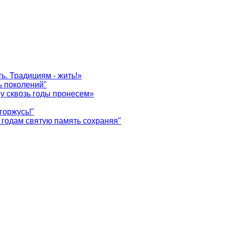
ь. Традициям - жить!»
ь поколений"
у сквозь годы пронесем»
горжусь!"
годам святую память сохраняя"