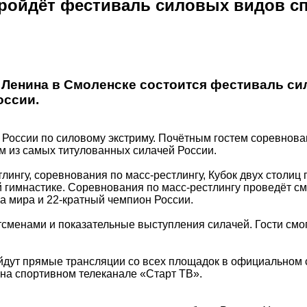
пройдёт фестиваль силовых видов с
ди Ленина в Смоленске состоится фестиваль с
оссии.
России по силовому экстриму. Почётным гостем соревнова
м из самых титулованных силачей России.
ингу, соревнования по масс-рестлингу, Кубок двух столиц 
й гимнастике. Соревнования по масс-рестлингу проведёт с
а мира и 22-кратный чемпион России.
тсменами и показательные выступления силачей. Гости смо
ройдут прямые трансляции со всех площадок в официальном
 на спортивном телеканале «Старт ТВ».