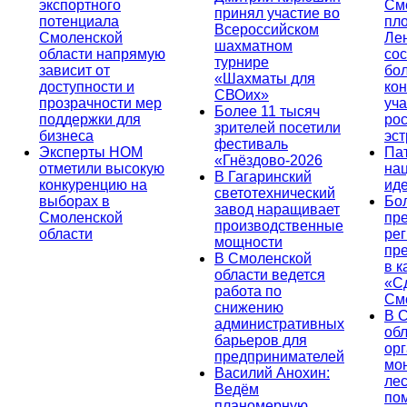
экспортного
См
принял участие во
потенциала
пл
Всероссийском
Смоленской
Ле
шахматном
области напрямую
сос
турнире
зависит от
бо
«Шахматы для
доступности и
кон
СВОих»
прозрачности мер
уча
Более 11 тысяч
поддержки для
ро
зрителей посетили
бизнеса
эс
фестиваль
Эксперты НОМ
Па
«Гнёздово-2026
отметили высокую
на
В Гагаринский
конкуренцию на
ид
светотехнический
выборах в
Бо
завод наращивает
Смоленской
пр
производственные
области
ре
мощности
пр
В Смоленской
в к
области ведется
«С
работа по
См
снижению
В 
административных
об
барьеров для
ор
предпринимателей
мо
Василий Анохин:
лес
Ведём
по
планомерную