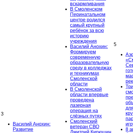
вскармливания
В Смоленском
Перинатальном
центре родился
самый крупный
ребёнок за всю
историю
учреждения
5
Василий Анохин:
Формируем
Аэ
современную
«С
образовательную
Се
среду в колледжах
гот
и техникумах
ма
Смоленской
ре
области
Тр
В Смоленской
см
области впервые
пр
проведена
об
лазерная
дл
операция на
кр
3
слёзных путях
па
Смоленский
Василий Анохин:
иг
ветеран СВО
Развитие
8 а
Дмитрий Кирюшин