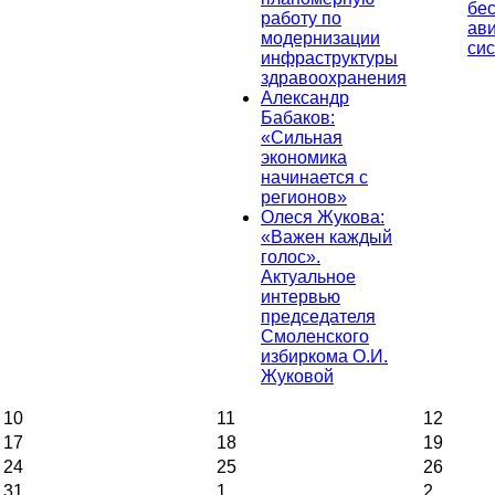
бе
работу по
ав
модернизации
си
инфраструктуры
здравоохранения
Александр
Бабаков:
«Сильная
экономика
начинается с
регионов»
Олеся Жукова:
«Важен каждый
голос».
Актуальное
интервью
председателя
Смоленского
избиркома О.И.
Жуковой
10
11
12
17
18
19
24
25
26
31
1
2