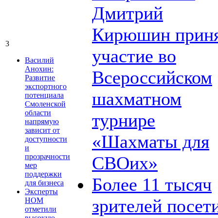
Дмитрий
Кирюшин прин
3
участие во
Василий
Анохин:
Всероссийском
Развитие
экспортного
шахматном
потенциала
Смоленской
области
турнире
напрямую
зависит от
«Шахматы для
доступности
и
прозрачности
СВОих»
мер
поддержки
Более 11 тысяч
для бизнеса
Эксперты
зрителей посет
НОМ
отметили
высокую