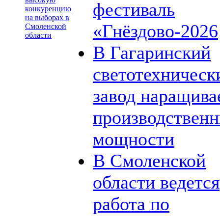
фестиваль
конкуренцию
на выборах в
«Гнёздово-2026
Смоленской
области
В Гагаринский
светотехническ
завод наращива
производствен
мощности
В Смоленской
области ведется
работа по