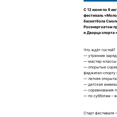
С 12 июня по 9 а
фестиваль «Моло
баскетбола Смол
Росэнергоатом п
и Дворца спорта
Что ждёт гостей?
— утренние заряд
— мастер-классы 
— открытые сорев
фиджитал-спорту 
— летняя открытая
— детская анимац
— соревнования п
— по субботам – 
Старт фестиваля –