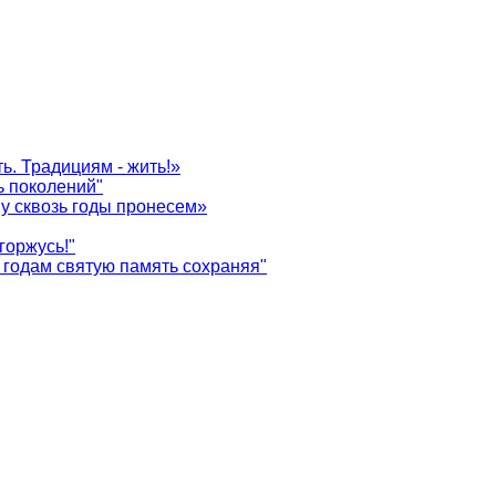
ь. Традициям - жить!»
ь поколений"
у сквозь годы пронесем»
горжусь!"
годам святую память сохраняя"