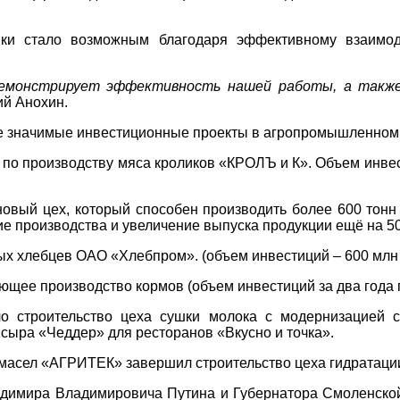
мики стало возможным благодаря эффективному взаимо
демонстрирует эффективность нашей работы, а также
ий Анохин.
е значимые инвестиционные проекты в агропромышленном 
о производству мяса кроликов «КРОЛЪ и К». Объем инвест
 новый цех, который способен производить более 600 тон
е производства и увеличение выпуска продукции ещё на 50
х хлебцев ОАО «Хлебпром». (объем инвестиций – 600 млн 
щее производство кормов (объем инвестиций за два года п
о строительство цеха сушки молока с модернизацией с
сыра «Чеддер» для ресторанов «Вкусно и точка».
 масел «АГРИТЕК» завершил строительство цеха гидратаци
адимира Владимировича Путина и Губернатора Смоленской