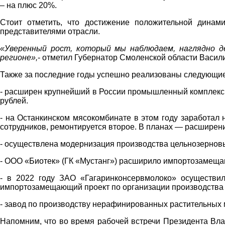
– на плюс 20%.
Стоит отметить, что достижение положительной дина
представителями отрасли.
«Уверенный рост, который мы наблюдаем, наглядно 
регионе»,
- отметил Губернатор Смоленской области Васил
Также за последние годы успешно реализованы следующи
- расширен крупнейший в России промышленный комплекс п
рублей.
- на Останкинском мясокомбинате в этом году заработал
сотрудников, ремонтируется второе. В планах — расширени
- осуществлена модернизация производства цельнозерновы
- ООО «Биотек» (ГК «Мустанг») расширило импортозамещаю
- в 2022 году ЗАО «Гагаринконсервмолоко» осуществил
импортозамещающий проект по организации производства 
- завод по производству нерафинированных растительных
Напомним, что во время рабочей встречи Президента Вл