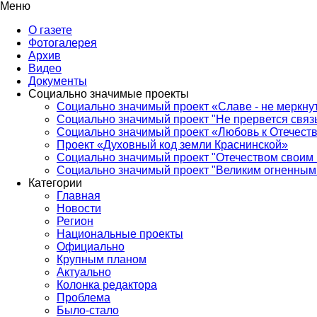
Меню
О газете
Фотогалерея
Архив
Видео
Документы
Социально значимые проекты
Социально значимый проект «Славе - не меркнут
Социально значимый проект "Не прервется связ
Социально значимый проект «Любовь к Отечеств
Проект «Духовный код земли Краснинской»
Социально значимый проект "Отечеством своим 
Социально значимый проект "Великим огненным 
Категории
Главная
Новости
Регион
Национальные проекты
Официально
Крупным планом
Актуально
Колонка редактора
Проблема
Было-стало