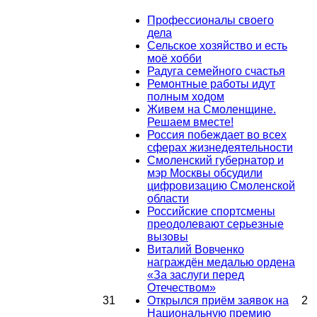
Профессионалы своего
дела
Сельское хозяйство и есть
моё хобби
Радуга семейного счастья
Ремонтные работы идут
полным ходом
Живем на Смоленщине.
Решаем вместе!
Россия побеждает во всех
сферах жизнедеятельности
Смоленский губернатор и
мэр Москвы обсудили
цифровизацию Смоленской
области
Российские спортсмены
преодолевают серьезные
вызовы
Виталий Вовченко
награждён медалью ордена
«За заслуги перед
Отечеством»
31
Открылся приём заявок на
2
Национальную премию