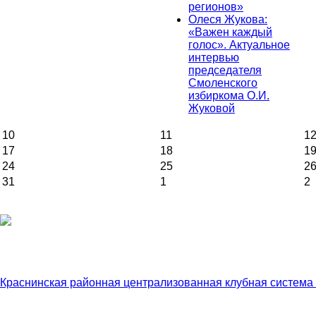
регионов»
Олеся Жукова:
«Важен каждый
голос». Актуальное
интервью
председателя
Смоленского
избиркома О.И.
Жуковой
10
11
1
17
18
1
24
25
2
31
1
2
Краснинская районная централизованная клубная система