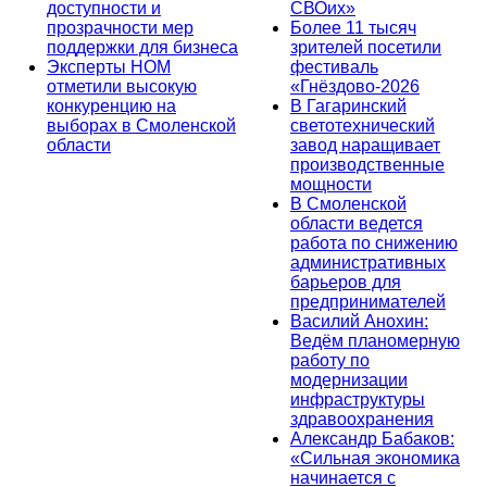
доступности и
СВОих»
прозрачности мер
Более 11 тысяч
поддержки для бизнеса
зрителей посетили
Эксперты НОМ
фестиваль
отметили высокую
«Гнёздово-2026
конкуренцию на
В Гагаринский
выборах в Смоленской
светотехнический
области
завод наращивает
производственные
мощности
В Смоленской
области ведется
работа по снижению
административных
барьеров для
предпринимателей
Василий Анохин:
Ведём планомерную
работу по
модернизации
инфраструктуры
здравоохранения
Александр Бабаков:
«Сильная экономика
начинается с