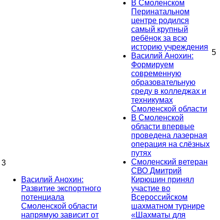
В Смоленском
Перинатальном
центре родился
самый крупный
ребёнок за всю
историю учреждения
5
Василий Анохин:
Формируем
современную
образовательную
среду в колледжах и
техникумах
Смоленской области
В Смоленской
области впервые
проведена лазерная
операция на слёзных
путях
Смоленский ветеран
3
СВО Дмитрий
Василий Анохин:
Кирюшин принял
Развитие экспортного
участие во
потенциала
Всероссийском
Смоленской области
шахматном турнире
напрямую зависит от
«Шахматы для