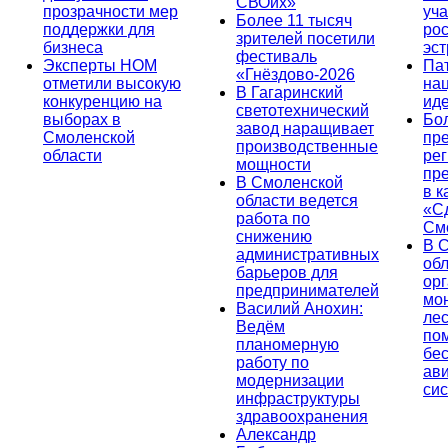
СВОих»
прозрачности мер
уча
Более 11 тысяч
поддержки для
ро
зрителей посетили
бизнеса
эс
фестиваль
Эксперты НОМ
Па
«Гнёздово-2026
отметили высокую
на
В Гагаринский
конкуренцию на
ид
светотехнический
выборах в
Бо
завод наращивает
Смоленской
пр
производственные
области
ре
мощности
пр
В Смоленской
в к
области ведется
«С
работа по
См
снижению
В 
административных
об
барьеров для
ор
предпринимателей
мо
Василий Анохин:
лес
Ведём
по
планомерную
бе
работу по
ав
модернизации
си
инфраструктуры
здравоохранения
Александр