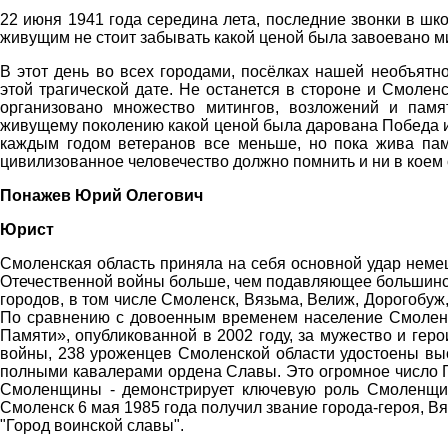
22 июня 1941 года середина лета, последние звонки в шко
живущим не стоит забывать какой ценой была завоевано ми
В этот день во всех городами, посёлках нашей необъят
этой трагической дате. Не останется в стороне и Смолен
организовано множество митингов, возложений и пам
живущему поколению какой ценой была дарована Победа и 
каждым годом ветеранов все меньше, но пока жива памя
цивилизованное человечество должно помнить и ни в коем 
Понажев Юрий Олегович
Юрист
Смоленская область приняла на себя основной удар немец
Отечественной войны больше, чем подавляющее большинст
городов, в том числе Смоленск, Вязьма, Велиж, Дорогобуж
По сравнению с довоенным временем население Смоленск
Памяти», опубликованной в 2002 году, за мужество и ге
войны, 238 уроженцев Смоленской области удостоены выс
полными кавалерами ордена Славы. Это огромное число Г
Смоленщины - демонстрирует ключевую роль Смоленщин
Смоленск 6 мая 1985 года получил звание города-героя, Вя
"Город воинской славы".