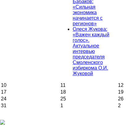
Бабаков:
«Сильная
экономика
начинается с
регионов»
Олеся Жукова:
«Важен каждый
голос».
Актуальное
интервью
председателя
Смоленского
избиркома О.И.
Жуковой
10
11
12
17
18
19
24
25
26
31
1
2