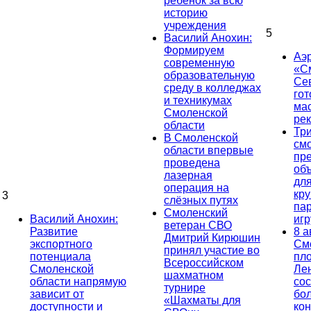
ребёнок за всю
историю
учреждения
5
Василий Анохин:
Формируем
Аэ
современную
«С
образовательную
Се
среду в колледжах
гот
и техникумах
ма
Смоленской
ре
области
Тр
В Смоленской
см
области впервые
пр
проведена
об
лазерная
дл
операция на
кр
3
слёзных путях
па
Смоленский
Василий Анохин:
иг
ветеран СВО
Развитие
8 а
Дмитрий Кирюшин
экспортного
См
принял участие во
потенциала
пл
Всероссийском
Смоленской
Ле
шахматном
области напрямую
сос
турнире
зависит от
бо
«Шахматы для
доступности и
кон