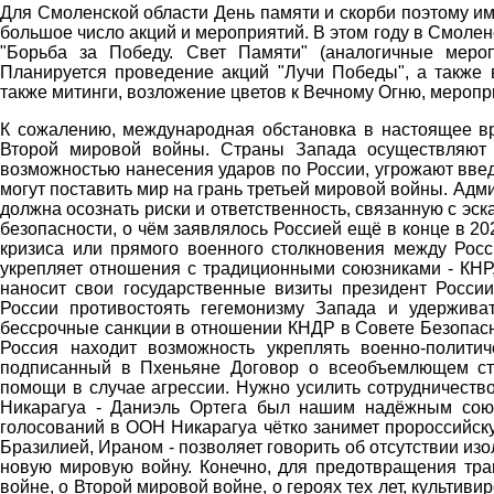
Для Смоленской области День памяти и скорби поэтому им
большое число акций и мероприятий. В этом году в Смоле
"Борьба за Победу. Свет Памяти" (аналогичные мероп
Планируется проведение акций "Лучи Победы", а также 
также митинги, возложение цветов к Вечному Огню, мероп
К сожалению, международная обстановка в настоящее вре
Второй мировой войны. Страны Запада осуществляют 
возможностью нанесения ударов по России, угрожают введ
могут поставить мир на грань третьей мировой войны. Ад
должна осознать риски и ответственность, связанную с э
безопасности, о чём заявлялось Россией ещё в конце в 20
кризиса или прямого военного столкновения между Рос
укрепляет отношения с традиционными союзниками - КНР,
наносит свои государственные визиты президент России
России противостоять гегемонизму Запада и удержива
бессрочные санкции в отношении КНДР в Совете Безопасн
Россия находит возможность укреплять военно-полити
подписанный в Пхеньяне Договор о всеобъемлющем стр
помощи в случае агрессии. Нужно усилить сотрудничество
Никарагуа - Даниэль Ортега был нашим надёжным союз
голосований в ООН Никарагуа чётко занимет пророссийск
Бразилией, Ираном - позволяет говорить об отсутствии из
новую мировую войну. Конечно, для предотвращения тра
войне, о Второй мировой войне, о героях тех лет, культи