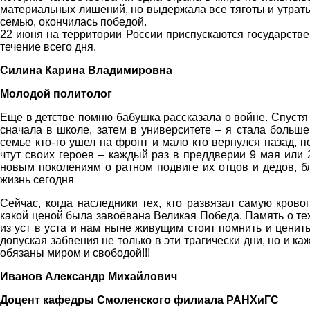
материальных лишений, но выдержала все тяготы и утрат
семью, окончилась победой.
22 июня на территории России приспускаются государств
течение всего дня.
Силина Карина Владимировна
Молодой политолог
Еще в детстве помню бабушка рассказала о войне. Спустя
сначала в школе, затем в университете – я стала больше
семье кто-то ушел на фронт и мало кто вернулся назад, 
чтут своих героев – каждый раз в преддверии 9 мая или
новым поколениям о ратном подвиге их отцов и дедов, б
жизнь сегодня
Сейчас, когда наследники тех, кто развязал самую кров
какой ценой была завоёвана Великая Победа. Память о те
из уст в уста и нам ныне живущим стоит помнить и ценит
допуская забвения не только в эти трагически дни, но и к
обязаны миром и свободой!!!
Иванов Александр Михайлович
Доцент кафедры Смоленского филиала РАНХиГС