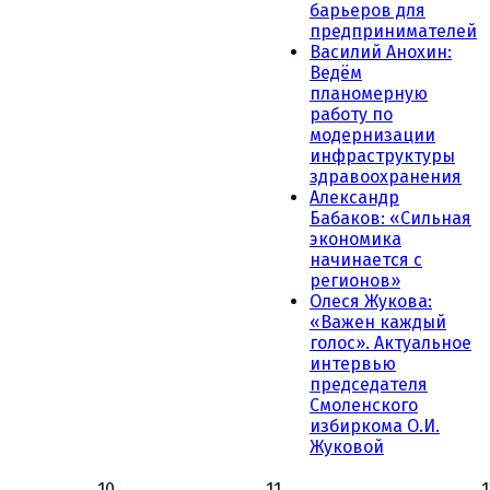
барьеров для
предпринимателей
Василий Анохин:
Ведём
планомерную
работу по
модернизации
инфраструктуры
здравоохранения
Александр
Бабаков: «Сильная
экономика
начинается с
регионов»
Олеся Жукова:
«Важен каждый
голос». Актуальное
интервью
председателя
Смоленского
избиркома О.И.
Жуковой
10
11
1