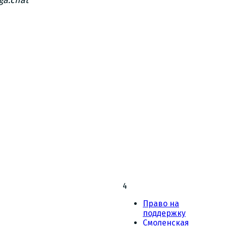
ga.chat
4
Право на
поддержку
Смоленская