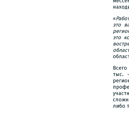
мессе
наход
«
Рабо
это в
регио
это к
востр
облас
облас
Всего
тыс. 
регио
профе
учас
сложн
либо 