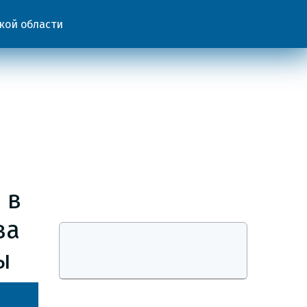
кой области
 в
ва
ы