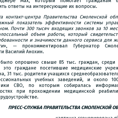
нджере Мах, который помогает гражданам б
ить ответы на интересующие их вопросы.
та контакт-центра Правительства Смоленской обл
ажный показатель эффективности системы упра
ном. Почти 300 тысяч входящих звонков за 10 мес
олоссальный объем работы, который свидетельст
ебованности и значимости данного сервиса для ж
ти
», — прокомментировал Губернатор Смоле
ти Василий Анохин.
 было опрошено свыше 85 тыс. граждан, среди 
- это граждане посетившие медицинские учре
на, 31 тыс. родители учащихся среднеобразовател
ссиональных учебных заведений, и около 10
тники СВО, по которым собиралась информа
остях при прохождении медицинской реабили
трудоустройстве.
ПРЕСС-СЛУЖБА ПРАВИТЕЛЬСТВА СМОЛЕНСКОЙ О