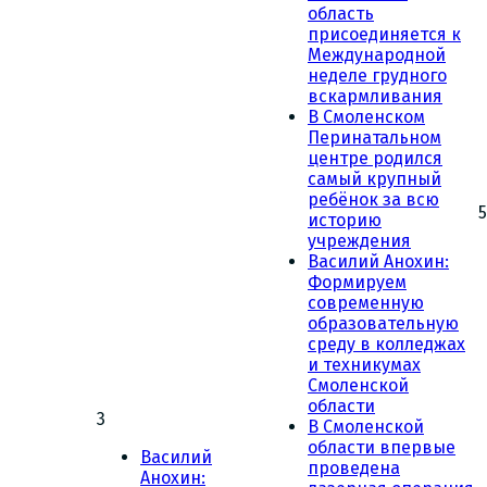
область
присоединяется к
Международной
неделе грудного
вскармливания
В Смоленском
Перинатальном
центре родился
самый крупный
ребёнок за всю
5
историю
учреждения
Василий Анохин:
Формируем
современную
образовательную
среду в колледжах
и техникумах
Смоленской
области
3
В Смоленской
области впервые
Василий
проведена
Анохин: