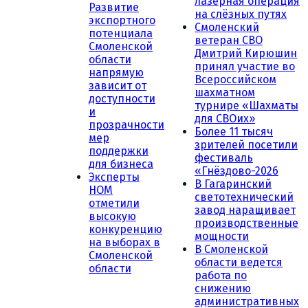
лазерная операция
Развитие
на слёзных путях
экспортного
Смоленский
потенциала
ветеран СВО
Смоленской
Дмитрий Кирюшин
области
принял участие во
напрямую
Всероссийском
зависит от
шахматном
доступности
турнире «Шахматы
и
для СВОих»
прозрачности
Более 11 тысяч
мер
зрителей посетили
поддержки
фестиваль
для бизнеса
«Гнёздово-2026
Эксперты
В Гагаринский
НОМ
светотехнический
отметили
завод наращивает
высокую
производственные
конкуренцию
мощности
на выборах в
В Смоленской
Смоленской
области ведется
области
работа по
снижению
административных