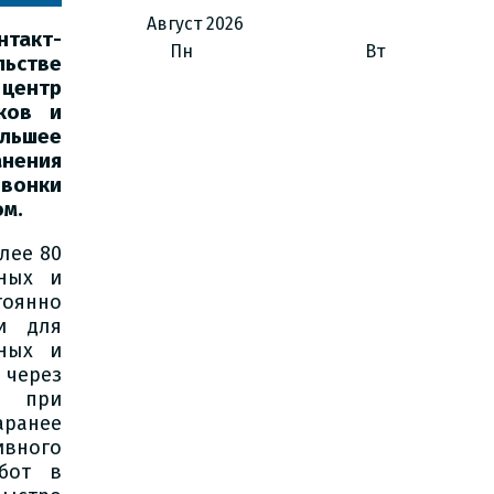
Август
2026
нтакт-
Пн
Вт
ьстве
центр
ков и
ольшее
анения
вонки
ом.
лее 80
нных и
оянно
и для
нных и
 через
т при
аранее
ивного
бот в