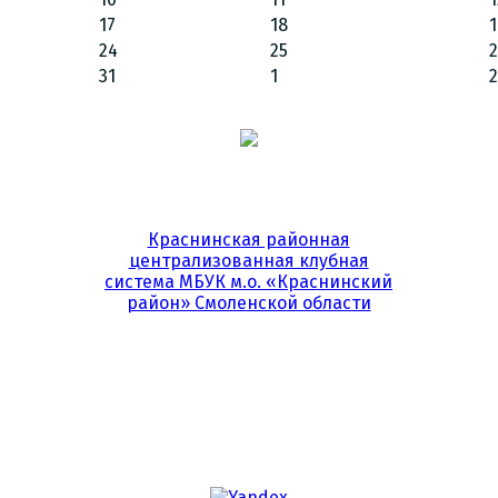
17
18
1
24
25
31
1
2
Краснинская районная
централизованная клубная
система МБУК м.о. «Краснинский
район» Смоленской области