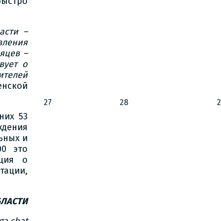
ыстро
асти –
вления
яцев –
вует о
ителей
нской
27
28
них 53
ждения
ьных и
00 это
ция о
тации,
БЛАСТИ