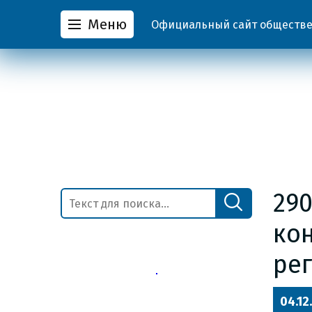
Меню
Официальный сайт обществен
290
ко
рег
04.12