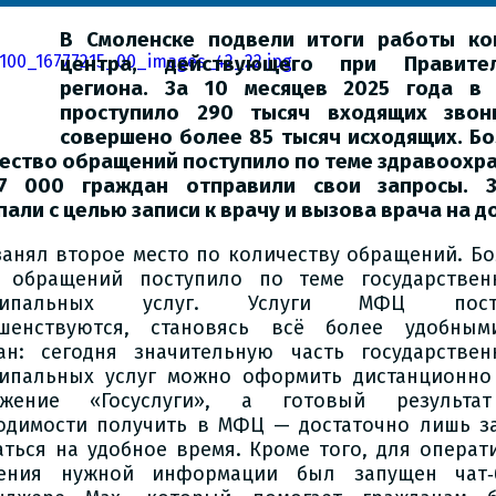
В Смоленске подвели итоги работы ко
центра, действующего при Правител
региона. За 10 месяцев 2025 года в 
проступило 290 тысяч входящих звон
совершено более 85 тысяч исходящих. Б
ество обращений поступило по теме здравоохр
7 000 граждан отправили свои запросы. З
пали с целью записи к врачу и вызова врача на д
анял второе место по количеству обращений. Бо
 обращений поступило по теме государстве
ципальных услуг. Услуги МФЦ пост
шенствуются, становясь всё более удобным
ан: сегодня значительную часть государстве
ипальных услуг можно оформить дистанционно
ожение «Госуслуги», а готовый результа
одимости получить в МФЦ — достаточно лишь з
аться на удобное время. Кроме того, для операт
чения нужной информации был запущен чат‑