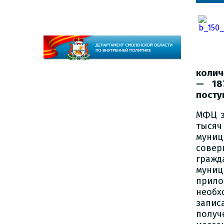
колич
— 18
посту
МФЦ з
тысяч
муни
совер
гражд
муниц
прил
необх
запис
полу