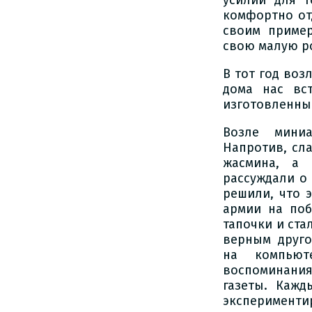
усилий для т
комфортно от
своим пример
свою малую р
В тот год воз
дома нас вс
изготовленны
Возле мини
Напротив, сла
жасмина, а
рассуждали о 
решили, что э
армии на поб
тапочки и ста
верным другом
на компьют
воспоминания
газеты. Кажд
эксперименти