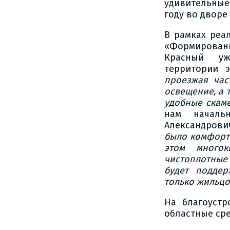
удивительные
году во дворе
В рамках реа
«Формирован
Красный уж
территории 
проезжая час
освещение, а 
удобные скаме
нам началь
Александрови
было комфортн
этом много
чистоплотные 
будет поддер
только жильцов
На благоуст
областные сре