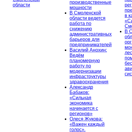
производственные
области
ре
мощности
пр
В Смоленской
в к
области ведется
«С
работа по
См
снижению
В 
административных
об
барьеров для
ор
предпринимателей
мо
Василий Анохин:
лес
Ведём
по
планомерную
бе
работу по
ав
модернизации
си
инфраструктуры
здравоохранения
Александр
Бабаков:
«Сильная
экономика
начинается с
регионов»
Олеся Жукова:
«Важен каждый
голос».