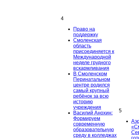
4
Право на
поддержку
Смоленская
область
присоединяется к
Международной
неделе грудного
вскармливания
В Смоленском
Перинатальном
центре родился
самый крупный
ребёнок за всю
историю
учреждения
5
Василий Анохин:
Формируем
Аэ
современную
«С
образовательную
Се
среду в колледжах
гот