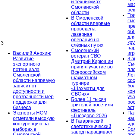
и техникумах
ма
Смоленской
ре
области
Тр
В Смоленской
см
области впервые
пр
проведена
об
лазерная
дл
операция на
кр
3
слёзных путях
па
Смоленский
Василий Анохин:
иг
ветеран СВО
Развитие
8 а
Дмитрий Кирюшин
экспортного
См
принял участие во
потенциала
пл
Всероссийском
Смоленской
Ле
шахматном
области напрямую
сос
турнире
зависит от
бо
«Шахматы для
доступности и
кон
СВОих»
прозрачности мер
уча
Более 11 тысяч
поддержки для
ро
зрителей посетили
бизнеса
эс
фестиваль
Эксперты НОМ
Па
«Гнёздово-2026
отметили высокую
на
В Гагаринский
конкуренцию на
ид
светотехнический
выборах в
Бо
завод наращивает
Смоленской
пр