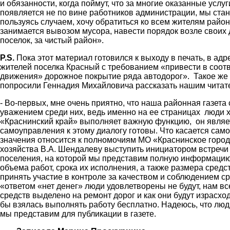
и обязанности, когда поймут, что за многие оказанные услу
появляется не по вине работников администрации, мы стан
пользуясь случаем, хочу обратиться ко всем жителям райо
занимается вывозом мусора, навести порядок возле своих
поселок, за чистый район».
P.S.
Пока этот материал готовился к выходу в печать, в а
жителей поселка Красный с требованием «привести в соот
движения» дорожное покрытие ряда автодорог». Такое же 
попросили Геннадия Михайловича рассказать нашим читател
- Во-первых, мне очень приятно, что наша районная газета
уважением среди них, ведь именно на ее страницах люди хо
«Краснинский край» выполняет важную функцию, он являет
самоуправления к этому диалогу готовы. Что касается само
значения относится к полномочиям МО «Краснинское городс
хозяйства В.А. Шендалеву выступить инициатором встречи 
поселения, на которой мы представим полную информацию 
объема работ, срока их исполнения, а также размера средс
принять участие в контроле за качеством и соблюдением ср
«ответом «нет денег» люди удовлетворены не будут, нам в
средств выделено на ремонт дорог и как они будут израсх
бы взялась выполнять работу бесплатно. Надеюсь, что люди 
мы представим для публикации в газете.