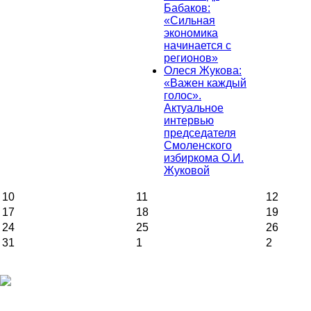
Бабаков:
«Сильная
экономика
начинается с
регионов»
Олеся Жукова:
«Важен каждый
голос».
Актуальное
интервью
председателя
Смоленского
избиркома О.И.
Жуковой
10
11
12
17
18
19
24
25
26
31
1
2