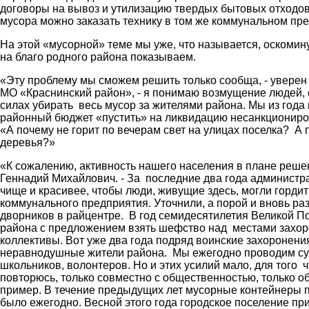
договоры на вывоз и утилизацию твердых бытовых отходо
мусора можно заказать технику в том же коммунальном пр
На этой «мусорной» теме мы уже, что называется, оскомин
на благо родного района показываем.
«Эту проблему мы сможем решить только сообща, - увере
МО «Краснинский район», - я понимаю возмущение людей, 
силах убирать весь мусор за жителями района. Мы из года 
районный бюджет «пустить» на ликвидацию несанкциониров
«А почему не горит по вечерам свет на улицах поселка? А
деревья?»
«К сожалению, активность нашего населения в плане реше
Геннадий Михайлович. - За последние два года администра
чище и красивее, чтобы люди, живущие здесь, могли горди
коммунального предприятия. Уточнили, а порой и вновь ра
дворников в райцентре. В год семидесятилетия Великой 
района с предложением взять шефство над местами захор
коллективы. Вот уже два года подряд воинские захоронени
неравнодушные жители района. Мы ежегодно проводим суб
школьников, волонтеров. Но и этих усилий мало, для того
повторюсь, только совместно с общественностью, только 
пример. В течение предыдущих лет мусорные контейнеры пр
было ежегодно. Весной этого года городское поселение п