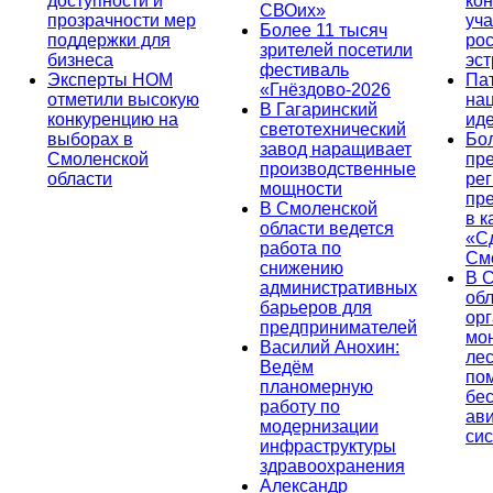
доступности и
кон
СВОих»
прозрачности мер
уча
Более 11 тысяч
поддержки для
ро
зрителей посетили
бизнеса
эс
фестиваль
Эксперты НОМ
Па
«Гнёздово-2026
отметили высокую
на
В Гагаринский
конкуренцию на
ид
светотехнический
выборах в
Бо
завод наращивает
Смоленской
пр
производственные
области
ре
мощности
пр
В Смоленской
в к
области ведется
«С
работа по
См
снижению
В 
административных
об
барьеров для
ор
предпринимателей
мо
Василий Анохин:
лес
Ведём
по
планомерную
бе
работу по
ав
модернизации
си
инфраструктуры
здравоохранения
Александр