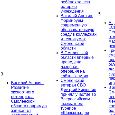
ребёнок за всю
историю
учреждения
5
Василий Анохин:
Формируем
Аэ
современную
«С
образовательную
Се
среду в колледжах
гот
и техникумах
ма
Смоленской
ре
области
Тр
В Смоленской
см
области впервые
пр
проведена
об
лазерная
дл
операция на
кр
3
слёзных путях
па
Смоленский
Василий Анохин:
иг
ветеран СВО
Развитие
8 а
Дмитрий Кирюшин
экспортного
См
принял участие во
потенциала
пл
Всероссийском
Смоленской
Ле
шахматном
области напрямую
сос
турнире
зависит от
бо
«Шахматы для