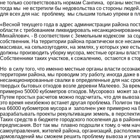
не только соответствовать нормам Санпина, органы местн
тогда мы не встретили бы недовольства со стороны людей.
для всех для нас проблему, мы слышим только упреки в пл
«Весной текущего года в адрес администрации района пос
области с требованием ликвидировать несанкционированны
Михайлович. - В соответствии с Земельным кодексом за со
собственник. На территории района практически все неса
массивах, на сельхозугодиях, на землях, у которых уже ес
должны производить уборку мусора, местные органы власти
Собственники таких участков, к сожалению, остаются в ст
Но в силу того, что именно местные органы власти осознаю
территории района, мы проводим эту работу, иногда даже
несанкционированные свалки в определенные для нас срок
твердых бытовых отходов возле деревни Малеево. За врем
примерно 50000 кубометров отходов. Мусоровоз может за о
Путем простых расчетов можно подсчитать, что для вывоза 
это время неизбежно встанет другая проблема. Полигон т
на 66000 кубометров мусора и заполнен уже примерно на
разрабатывать проекты рекультивации земель, в перспекти
Таких средств в бюджете городского поселения да в райо
предписания. Вот так мы плавно подошли к тому, о чем на
самоуправления, жителей района, организаций, расположен
домовладений мы сможем решить проблему вывоза и утилиз