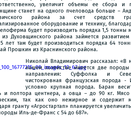
ответственно, увеличит объемы ее сбора и 
нщине станет на одного пчеловода больше – Ан
авичского района за счет средств гра
ализированное оборудование и технику, благодар
челоферма будет производить порядка 1,5 тонны м
 из Духовщинского района займется развитием
 5 лет там будет производиться порядка 64 тонн
ай Прошкин из Краснинского района.
Николай Владимирович рассказал: «В 
нашем хозяйстве имеется две породы
направления: Суффолка и Севе
чистокровная французская порода - 
условно крупная порода. Баран веси
ь и полтора центнера, а овца – до 90 кг. Мяс
ческим, так как оно нежирное и содержит м
даря гранту «Агростартап» планируется увеличит
породы Иль-де-Франс с 54 до 687».