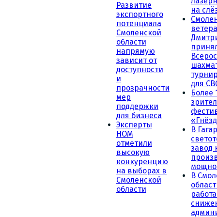
лазерн
Развитие
на слё
экспортного
Смоле
потенциала
ветера
Смоленской
Дмитр
области
принял
напрямую
Всеро
зависит от
шахма
доступности
турни
и
для СВ
прозрачности
Более 
мер
зрител
поддержки
фести
для бизнеса
«Гнёзд
Эксперты
В Гага
НОМ
светот
отметили
завод
высокую
произ
конкуренцию
мощно
на выборах в
В Смол
Смоленской
област
области
работа
сниже
админ