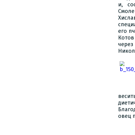
и, со
Смоле
Хисл
специ
его п
Котов
через
Никол
весит
диети
Благо
овец 