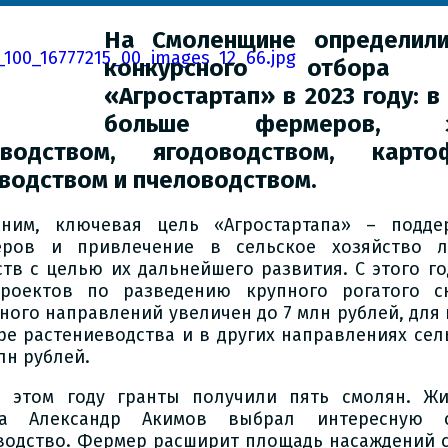
На Смоленщине определили
конкурсного отбора
«Агростартап» в 2023 году: в
больше фермеров, за
еводством, ягодоводством, картоф
водством и пчеловодством.
ним, ключевая цель «Агростартапа» – подд
ров и привлечение в сельское хозяйство л
ств с целью их дальнейшего развития. С этого г
роектов по разведению крупного рогатого с
ного направлений увеличен до 7 млн рублей, для
ре растениеводства и в других направлениях сел
лн рублей.
в этом году гранты получили пять смолян. Жи
на Александр Акимов выбрал интересную 
водство. Фермер расширит площадь насаждений 