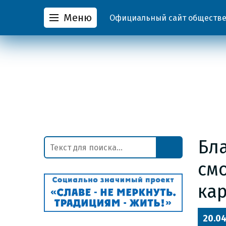
Меню
Официальный сайт обществен
Бла
см
ка
20.04