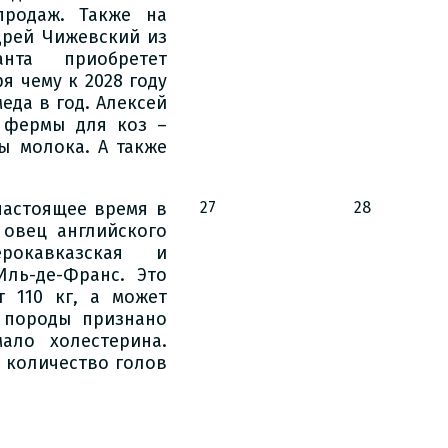
продаж. Также на
дрей Чижевский из
нта приобретет
я чему к 2028 году
еда в год. Алексей
 фермы для коз –
ы молока. А также
настоящее время в
27
28
 овец английского
рокавказская и
Иль-де-Франс. Это
т 110 кг, а может
о породы признано
ало холестерина.
ь количество голов