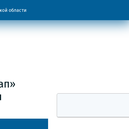
кой области
ап»
л