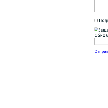
Под
Обнов
Отпра