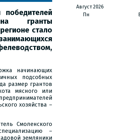
Август
2026
 победителей
Пн
 на гранты
 регионе стало
нимающихся
елеводством,
ержка начинающих
ичных подсобных
ода размер грантов
кота мясного или
 предпринимателей
ьского хозяйства –
тель Смоленского
специализацию –
садовой земляники