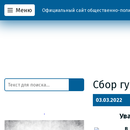
Меню
Официальный сайт общественно-полит
Cбор г
03.03.2022
Ув
В