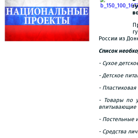
г
в
П
г
России из Дон
Список необхо
- Сухое детско
- Детское пита
- Пластиковая 
- Товары по у
впитывающие 
- Постельные 
- Средства ли