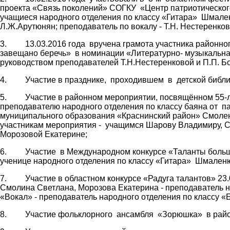
проекта «Связь поколений» СОГКУ «Центр патриотического
учащиеся народного отделения по классу «Гитара» Шмале
Л.Ж.Арутюнян; преподаватель по вокалу - Т.Н. Нестеренков
3. 13.03.2016 года вручена грамота участника районног
завещано беречь» в номинации «Литературно- музыкальна
руководством преподавателей Т.Н.Нестеренковой и П.П. Б
4. Участие в празднике, проходившем в детской библиот
5. Участие в районном мероприятии, посвящённом 55-л
преподавателю народного отделения по классу баяна от па
муниципального образования «Краснинский район» Смоле
участникам мероприятия - учащимся Шарову Владимиру, 
Морозовой Екатерине;
6. Участие в Международном конкурсе «Таланты большой 
ученице народного отделения по классу «Гитара» Шмаленю
7. Участие в областном конкурсе «Радуга талантов» 23.
Смолина Светлана, Морозова Екатерина - преподаватель на
«Вокал» - преподаватель народного отделения по классу «Б
8. Участие фольклорного ансамбля «Зорюшка» в районн