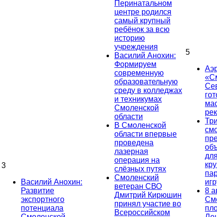
Перинатальном
центре родился
самый крупный
ребёнок за всю
историю
учреждения
5
Василий Анохин:
Формируем
Аэ
современную
«С
образовательную
Се
среду в колледжах
гот
и техникумах
ма
Смоленской
ре
области
Тр
В Смоленской
см
области впервые
пр
проведена
об
лазерная
дл
операция на
кр
3
слёзных путях
па
Смоленский
Василий Анохин:
иг
ветеран СВО
Развитие
8 а
Дмитрий Кирюшин
экспортного
См
принял участие во
потенциала
пл
Всероссийском
Смоленской
Ле