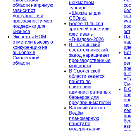
шахматном
области напрямую
сос
турнире
зависит от
бо
«Шахматы для
доступности и
кон
СВОих»
прозрачности мер
уча
Более 11 тысяч
поддержки для
ро
зрителей посетили
бизнеса
эс
фестиваль
Эксперты НОМ
Па
«Гнёздово-2026
отметили высокую
на
В Гагаринский
конкуренцию на
ид
светотехнический
выборах в
Бо
завод наращивает
Смоленской
пр
производственные
области
ре
мощности
пр
В Смоленской
в к
области ведется
«С
работа по
См
снижению
В 
административных
об
барьеров для
ор
предпринимателей
мо
Василий Анохин:
лес
Ведём
по
планомерную
бе
работу по
ав
модернизации