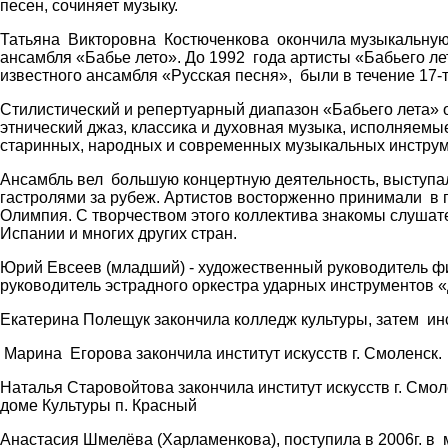
песен, сочиняет музыку.
Татьяна Викторовна Костюченкова окончила музыкальную 
ансамбля «Бабье лето». До 1992 года артисты «Бабьего л
известного ансамбля «Русская песня», были в течение 17-т
Стилистический и репертуарный диапазон «Бабьего лета» оч
этнический джаз, классика и духовная музыка, исполняемы
старинных, народных и современных музыкальных инструме
Ансамбль вел большую концертную деятельность, выступа
гастролями за рубеж. Артистов восторженно принимали в п
Олимпия. С творчеством этого коллектива знакомы слушат
Испании и многих других стран.
Юрий Евсеев (младший) - художественный руководитель фи
руководитель эстрадного оркестра ударных инструментов «
Екатерина Полещук закончила колледж культуры, затем инст
Марина Егорова закончила институт искусств г. Смоленск.
Наталья Старовойтова закончила институт искусств г. Смо
доме Культуры п. Красный
Анастасия Шмелёва (Харламенкова), поступила в 2006г. в 