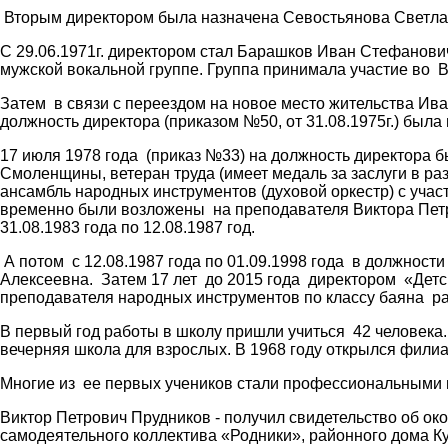
Вторым директором была назначена Севостьянова Светлана
С 29.06.1971г. директором стал Барашков Иван Стефанови
мужской вокальной группе. Группа принимала участие во В
Затем в связи с переездом на новое место жительства И
должность директора (приказом №50, от 31.08.1975г.) бы
17 июля 1978 года (приказ №33) на должность директора 
Смоленщины, ветеран труда (имеет медаль за заслуги в раз
ансамбль народных инструментов (духовой оркестр) с учас
временно были возложены на преподавателя Виктора Петр
31.08.1983 года по 12.08.1987 год.
А потом с 12.08.1987 года по 01.09.1998 года в должност
Алексеевна. Затем 17 лет до 2015 года директором «Де
преподавателя народных инструментов по классу баяна р
В первый год работы в школу пришли учиться 42 человека.
вечерняя школа для взрослых. В 1968 году открылся филиа
Многие из ее первых учеников стали профессиональными 
Виктор Петрович Прудников - получил свидетельство об о
самодеятельного коллектива «Родники», районного дома К