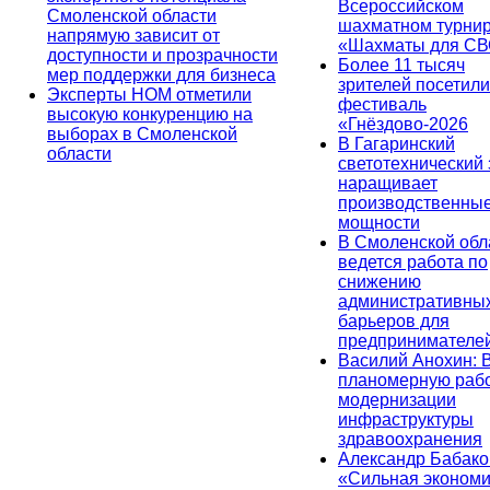
Всероссийском
Смоленской области
шахматном турни
напрямую зависит от
«Шахматы для СВ
доступности и прозрачности
Более 11 тысяч
мер поддержки для бизнеса
зрителей посетили
Эксперты НОМ отметили
фестиваль
высокую конкуренцию на
«Гнёздово-2026
выборах в Смоленской
В Гагаринский
области
светотехнический
наращивает
производственны
мощности
В Смоленской обл
ведется работа по
снижению
административны
барьеров для
предпринимателе
Василий Анохин: 
планомерную рабо
модернизации
инфраструктуры
здравоохранения
Александр Бабако
«Сильная экономи