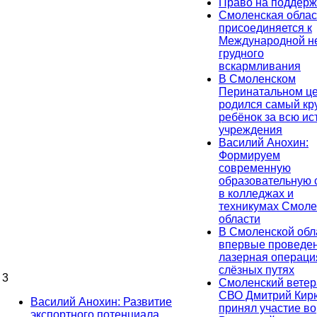
Право на поддерж
Смоленская облас
присоединяется к
Международной н
грудного
вскармливания
В Смоленском
Перинатальном ц
родился самый кр
ребёнок за всю и
учреждения
Василий Анохин:
Формируем
современную
образовательную 
в колледжах и
техникумах Смоле
области
В Смоленской обл
впервые проведе
лазерная операци
слёзных путях
3
Смоленский ветер
СВО Дмитрий Ки
Василий Анохин: Развитие
принял участие во
экспортного потенциала