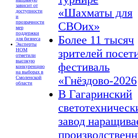
зависит от
«Шахматы для
доступности
и
прозрачности
СВОих»
мер
поддержки
Более 11 тысяч
для бизнеса
Эксперты
зрителей посет
НОМ
отметили
высокую
фестиваль
конкуренцию
на выборах в
«Гнёздово-2026
Смоленской
области
В Гагаринский
светотехническ
завод наращива
производствен