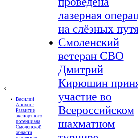
проведена
лазерная опера
на слёзных пут
Смоленский
ветеран СВО
Дмитрий
Кирюшин прин
3
участие во
Василий
Анохин:
Всероссийском
Развитие
экспортного
шахматном
потенциала
Смоленской
области
турнире
напрямую