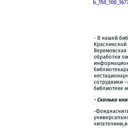
- В нашей би
Краснинской 
Веремовская
обработки ли
информацион
библиотекарь
нестационарн
сотрудники 
библиотеке м
- Сколько кн
-Фонднасчит
универсальн
читателями,в