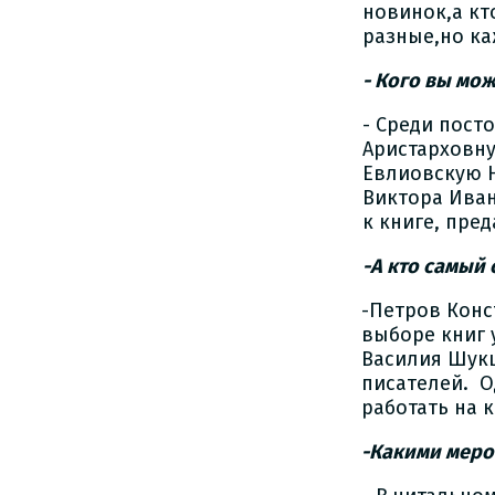
новинок,а кт
разные,но ка
- Кого вы мо
- Среди пост
Аристарховну
Евлиовскую Н
Виктора Иван
к книге, пре
-А кто самый
-Петров Конс
выборе книг 
Василия Шукш
писателей. О
работать на
-Какими меро