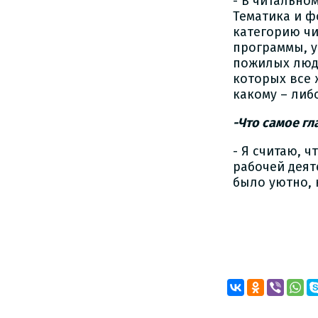
- В читально
Тематика и ф
категорию чи
программы, у
пожилых люде
которых все
какому – либ
-Что самое г
- Я считаю, 
рабочей деят
было уютно, 