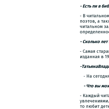
- Есть ли в б
- В читально
поэтов, а та
читальном за
определенно
- Сколько лет
- Самая стар
изданная в 19
-ТатьянаВлад
- На сегодн
- Что вы мо
- Каждый чит
увлечениями.
то любит дет