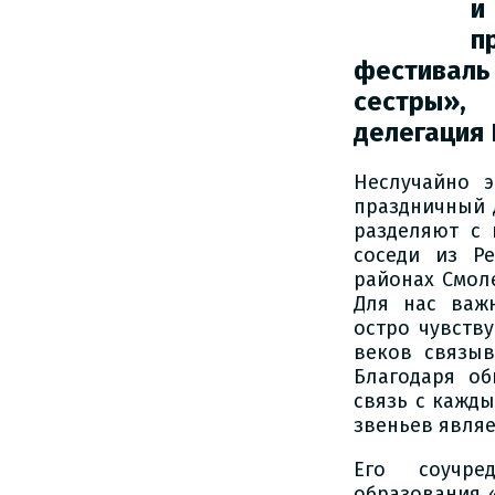
и
п
фестивал
сестры»,
делегация
Неслучайно 
праздничный 
разделяют с 
соседи из Р
районах Смол
Для нас важ
остро чувств
веков связыв
Благодаря о
связь с кажды
звеньев являе
Его соучре
образования 