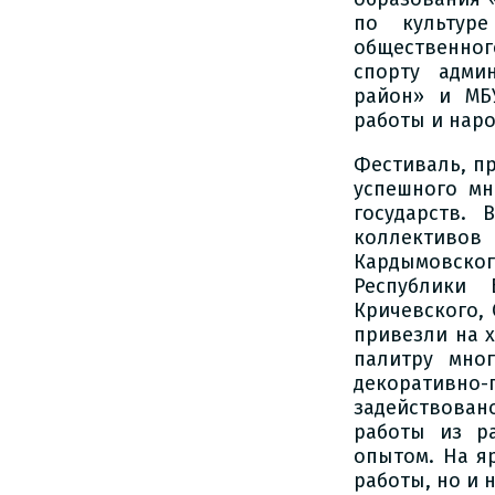
по культуре
общественног
спорту адми
район» и МБ
работы и наро
Фестиваль, п
успешного мн
государств.
коллективов
Кардымовског
Республики 
Кричевского,
привезли на 
палитру мног
декоративно
задействова
работы из р
опытом. На я
работы, но и 