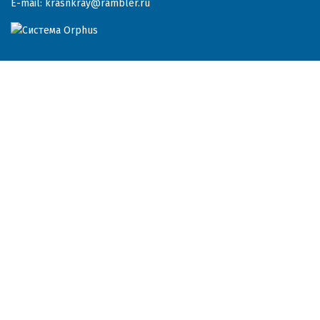
E-mail:
krasnkray@rambler.ru