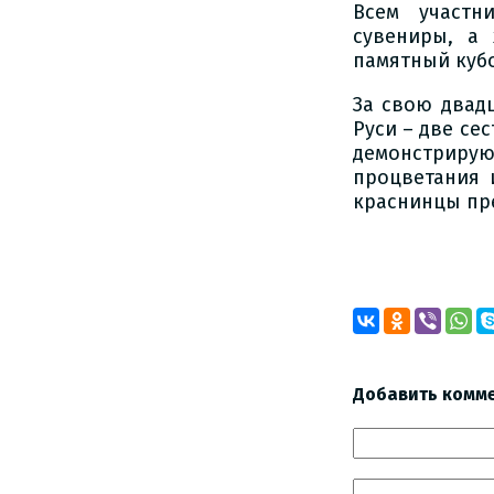
Всем участн
сувениры, а
памятный куб
За свою двад
Руси – две се
демонстрирую
процветания 
краснинцы пре
Добавить комм