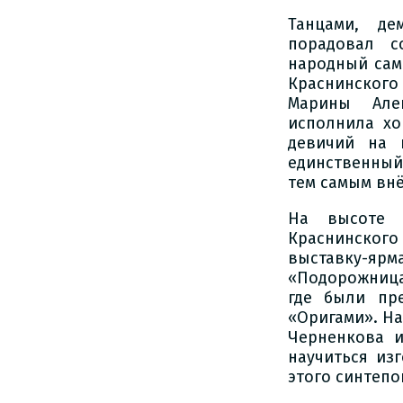
Танцами, де
порадовал с
народный сам
Краснинского
Марины Алек
исполнила хо
девичий на 
единственный
тем самым внё
На высоте 
Краснинског
выставку-я
«Подорожница
где были пр
«Оригами». Н
Черненкова 
научиться из
этого синтепо