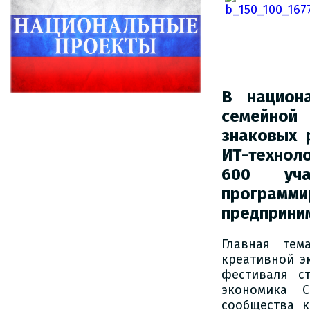
В национ
семейной
знаковых 
ИТ-техноло
600 уча
программ
предприним
Главная тем
креативной э
фестиваля с
экономика С
сообщества к