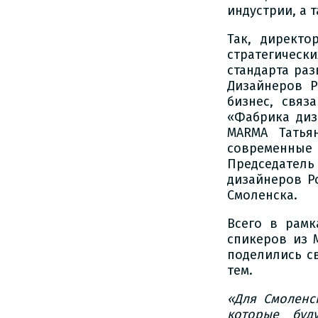
индустрии, а 
Так, директо
стратегическ
стандарта ра
Дизайнеров Р
бизнес, связ
«Фабрика диз
MARMA Татья
современные 
Председатель
дизайнеров Р
Смоленска.
Всего в рамк
спикеров из 
поделились с
тем.
«Для Смоленс
которые буд