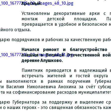
Красный.
Установлены декоративные арки с п
монтаж детской площадки. Па
превращается в удобное и безопасное 
ейного отдыха.
дарю подрядчиков и рабочих за качественную раб
Начался ремонт и благоустройство 
павшим в Великой Отечественной войне
деревне Алушково.
Памятник приводится в надлежащий в
встречать жителей и гостей округа
ы выполняются в рамках поручения Губерна
ти Василия Николаевича Анохина за счёт субси
та на софинансирование расходов муниципалите
дарю Губернатора за поддержку и выделение ср
и о наших героях - это священная обязанность ка