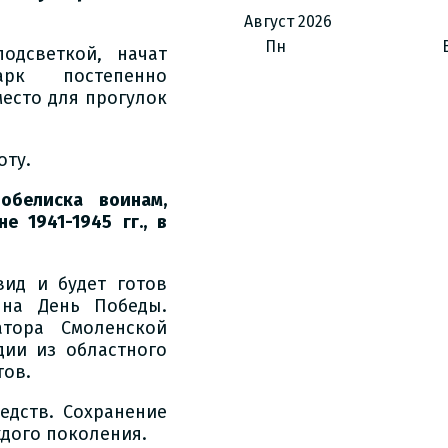
Август
2026
Пн
одсветкой, начат
рк постепенно
место для прогулок
оту.
обелиска воинам,
 1941-1945 гг., в
ид и будет готов
 на День Победы.
тора Смоленской
дии из областного
тов.
едств. Сохранение
ждого поколения.