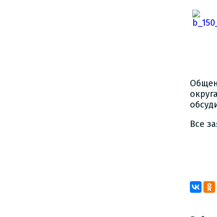
Общен
округ
обсуд
Все з