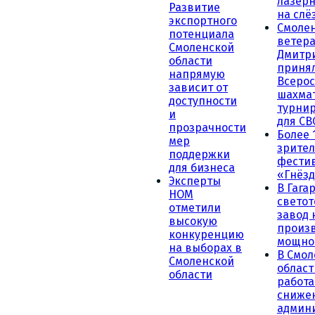
лазерн
Развитие
на слё
экспортного
Смоле
потенциала
ветера
Смоленской
Дмитр
области
принял
напрямую
Всеро
зависит от
шахма
доступности
турни
и
для СВ
прозрачности
Более 
мер
зрител
поддержки
фести
для бизнеса
«Гнёзд
Эксперты
В Гага
НОМ
светот
отметили
завод
высокую
произ
конкуренцию
мощно
на выборах в
В Смол
Смоленской
област
области
работа
сниже
админ