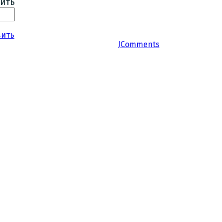
ить
вить
JComments