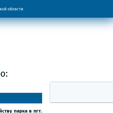
кой области
о:
ству парка в пгт.