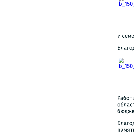
и сем
Благо
Работ
облас
бюдже
Благо
памят