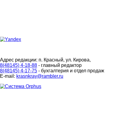
Адрес редакции: п. Красный, ул. Кирова,
8(48145) 4-18-88
- главный редактор
8(48145) 4-17-75
- бухгалтерия и отдел продаж
E-mail:
krasnkray@rambler.ru