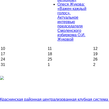
Олеся Жукова:
«Важен каждый
голос».
Актуальное
интервью
председателя
Смоленского
избиркома О.И.
Жуковой
10
11
12
17
18
19
24
25
26
31
1
2
Краснинская районная централизованная клубная система