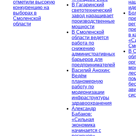
отметили высокую
на
В Гагаринский
конкуренцию на
ид
светотехнический
выборах в
Бо
завод наращивает
Смоленской
пр
производственные
области
ре
мощности
пр
В Смоленской
в к
области ведется
«С
работа по
См
снижению
В 
административных
об
барьеров для
ор
предпринимателей
мо
Василий Анохин:
лес
Ведём
по
планомерную
бе
работу по
ав
модернизации
си
инфраструктуры
здравоохранения
Александр
Бабаков:
«Сильная
экономика
начинается с
регионов»