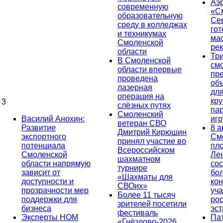
Аэ
современную
«С
образовательную
Се
среду в колледжах
гот
и техникумах
ма
Смоленской
ре
области
Тр
В Смоленской
см
области впервые
пр
проведена
об
лазерная
дл
операция на
кр
3
слёзных путях
па
Смоленский
Василий Анохин:
иг
ветеран СВО
Развитие
8 а
Дмитрий Кирюшин
экспортного
См
принял участие во
потенциала
пл
Всероссийском
Смоленской
Ле
шахматном
области напрямую
сос
турнире
зависит от
бо
«Шахматы для
доступности и
кон
СВОих»
прозрачности мер
уча
Более 11 тысяч
поддержки для
ро
зрителей посетили
бизнеса
эс
фестиваль
Эксперты НОМ
Па
«Гнёздово-2026