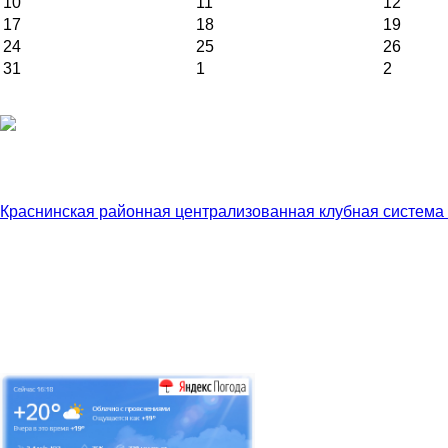
10
11
12
17
18
19
24
25
26
31
1
2
Краснинская районная централизованная клубная система