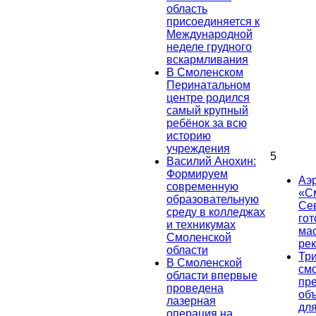
область
присоединяется к
Международной
неделе грудного
вскармливания
В Смоленском
Перинатальном
центре родился
самый крупный
ребёнок за всю
историю
учреждения
5
Василий Анохин:
Формируем
Аэ
современную
«С
образовательную
Се
среду в колледжах
гот
и техникумах
ма
Смоленской
ре
области
Тр
В Смоленской
см
области впервые
пр
проведена
об
лазерная
дл
операция на