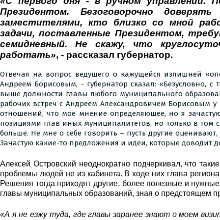
«С первого дня - в ручном управлении.
Президентом. Безоговорочно доверя
заместителями, кто близко со мной рабо
задачи, поставленные Президентом, треб
семидневный. Не скажу, что круглосут
работать»
, - рассказал губернатор.
Отвечая на вопрос ведущего о кажущейся излишней «опе
Андреем Борисовым, - губернатор сказал: «Безусловно, с
выше должности главы любого муниципального образовани
рабочих встреч с Андреем Александровичем Борисовым у н
отношений, что мое мнение определяющее, но я зачастую
позициями глав иных муниципалитетов, но только в том с
больше. Не мне о себе говорить – пусть другие оценивают,
Зачастую какие-то предложения и идеи, которые доводит до
Алексей Островский неоднократно подчеркивал, что такие
проблемы людей не из кабинета. В ходе них глава региона
Решения тогда приходят другие, более полезные и нужные 
главы муниципальных образований, зная о предстоящем прие
«А я не езжу туда, где главы заранее знают о моем ви