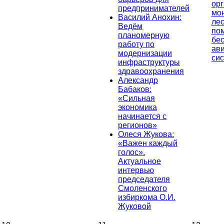
ор
предпринимателей
мо
Василий Анохин:
лес
Ведём
по
планомерную
бе
работу по
ав
модернизации
си
инфраструктуры
здравоохранения
Александр
Бабаков:
«Сильная
экономика
начинается с
регионов»
Олеся Жукова:
«Важен каждый
голос».
Актуальное
интервью
председателя
Смоленского
избиркома О.И.
Жуковой