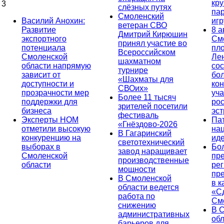
кр
3
слёзных путях
па
Смоленский
Василий Анохин:
иг
ветеран СВО
Развитие
8 а
Дмитрий Кирюшин
экспортного
См
принял участие во
потенциала
пл
Всероссийском
Смоленской
Ле
шахматном
области напрямую
сос
турнире
зависит от
бо
«Шахматы для
доступности и
кон
СВОих»
прозрачности мер
уча
Более 11 тысяч
поддержки для
ро
зрителей посетили
бизнеса
эс
фестиваль
Эксперты НОМ
Па
«Гнёздово-2026
отметили высокую
на
В Гагаринский
конкуренцию на
ид
светотехнический
выборах в
Бо
завод наращивает
Смоленской
пр
производственные
области
ре
мощности
пр
В Смоленской
в к
области ведется
«С
работа по
См
снижению
В 
административных
об
барьеров для