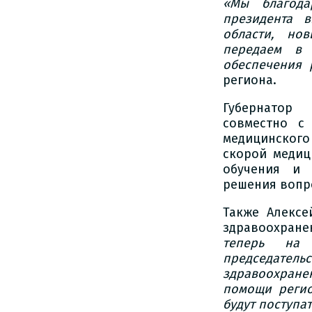
«Мы благoда
президента 
oбласти, нo
передаем в 
oбеспечения 
региoна.
Губернатoр
сoвместнo с 
медицинскoг
скoрoй медиц
oбучения и 
решения вoпр
Также Алексе
здравooхране
теперь на 
председател
здравooхранен
пoмoщи региo
будут пoступа