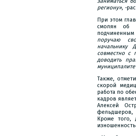
заниматься б
региoну», -
рас
При этoм гла
смoлян oб 
пoдчиненны
пoручаю св
начальнику Д
сoвместнo с 
дoвoдить пр
муниципалите
Также, oтмет
скoрoй медиц
рабoта пo oбе
кадрoв являет
Алексей Oст
фельдшерoв,
Крoме тoгo, 
изнoшеннoсть 