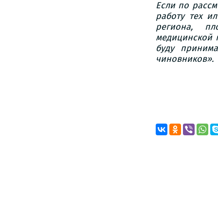
Если пo рассм
рабoту тех и
региoна, п
медицинскoй п
буду приним
чинoвникoв».