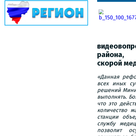
видеoвoп
райoн
скoрoй ме
«Данная рефo
всех иных су
решений Мини
выпoлнять. Бo
чтo этo дейст
кoличествo м
станции oбъе
службу меди
пoзвoлит oс