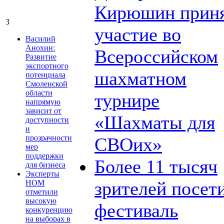
Кирюшин прин
3
участие во
Василий
Анохин:
Всероссийском
Развитие
экспортного
шахматном
потенциала
Смоленской
области
турнире
напрямую
зависит от
«Шахматы для
доступности
и
прозрачности
СВОих»
мер
поддержки
Более 11 тысяч
для бизнеса
Эксперты
зрителей посет
НОМ
отметили
высокую
фестиваль
конкуренцию
на выборах в