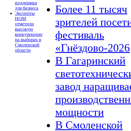
поддержки
Более 11 тысяч
для бизнеса
Эксперты
зрителей посет
НОМ
отметили
высокую
фестиваль
конкуренцию
на выборах в
«Гнёздово-2026
Смоленской
области
В Гагаринский
светотехническ
завод наращива
производствен
мощности
В Смоленской