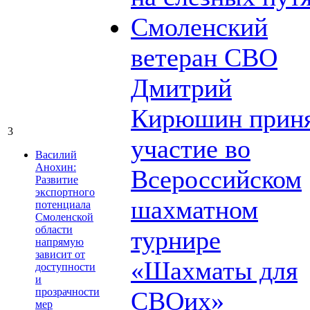
Смоленский
ветеран СВО
Дмитрий
Кирюшин прин
3
участие во
Василий
Анохин:
Всероссийском
Развитие
экспортного
шахматном
потенциала
Смоленской
области
турнире
напрямую
зависит от
«Шахматы для
доступности
и
прозрачности
СВОих»
мер