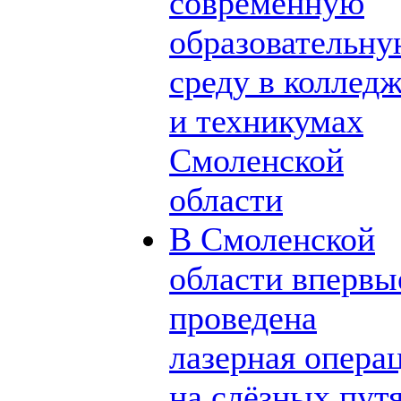
современную
образовательн
среду в коллед
и техникумах
Смоленской
области
В Смоленской
области впервы
проведена
лазерная опера
на слёзных пут