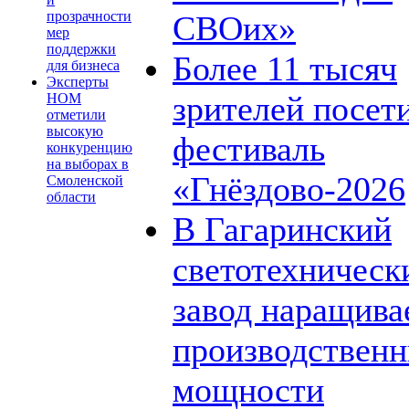
прозрачности
СВОих»
мер
поддержки
Более 11 тысяч
для бизнеса
Эксперты
зрителей посет
НОМ
отметили
высокую
фестиваль
конкуренцию
на выборах в
«Гнёздово-2026
Смоленской
области
В Гагаринский
светотехническ
завод наращива
производствен
мощности