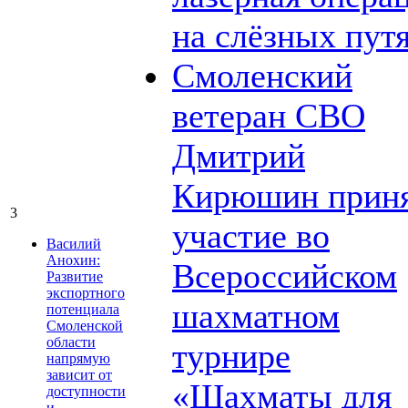
на слёзных пут
Смоленский
ветеран СВО
Дмитрий
Кирюшин прин
3
участие во
Василий
Анохин:
Всероссийском
Развитие
экспортного
шахматном
потенциала
Смоленской
области
турнире
напрямую
зависит от
«Шахматы для
доступности
и