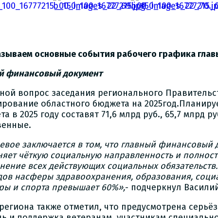
азываем основные события рабочего графика глав
й финансовый документ
ной вопрос заседания регионального Правительс
рование областного бюджета на 2025год.Планируе
а в 2025 году составят 71,6 млрд руб., 65,7 млрд р
венные.
евое заключается в том, что главный финансовый
няет чёткую социальную направленность и полност
нение всех действующих социальных обязательств
дов насферы здравоохранения, образования, соци
уры и спорта превышает 60%»,
- подчеркнул Васили
 региона также отметил, что предусмотрена серьё
ь и поддержка ветеранам, участникам специальн