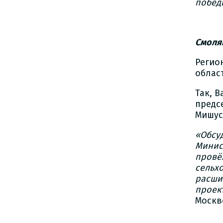
побед
Смоля
Регио
облас
Так, 
предс
Мишус
«Обсу
Минис
провё
сельх
расши
проек
Москв