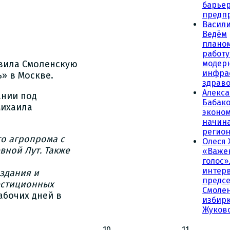
барьер
предп
Васили
Ведём
плано
работу
авила Смоленскую
модер
инфра
» в Москве.
здрав
Алекс
ании под
Бабако
Михаила
эконо
начина
регио
о агропрома с
Олеся 
вной Лут. Также
«Важе
голос»
интер
здания и
предсе
естиционных
Смолен
абочих дней в
избирк
Жуков
10
11