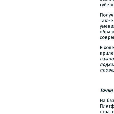
губер
Получ
Также
умени
образ
совре
В ход
приле
важно,
подход
прове
Точки
На ба
Платф
страт