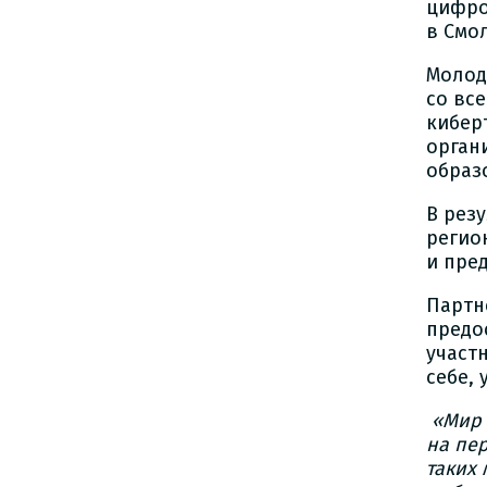
цифро
в Смо
Молод
со все
кибер
орган
образ
В рез
регио
и пре
Партн
предо
участ
себе,
«Мир 
на пе
таких 