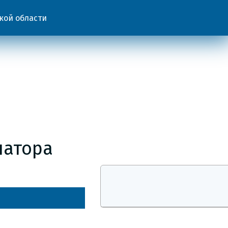
кой области
натора