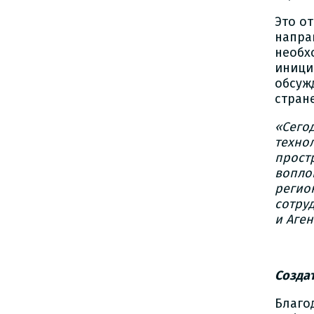
Это о
напра
необх
иници
обсуж
стране
«Сего
техно
прост
вопло
регио
сотру
и Аге
Созда
Благо