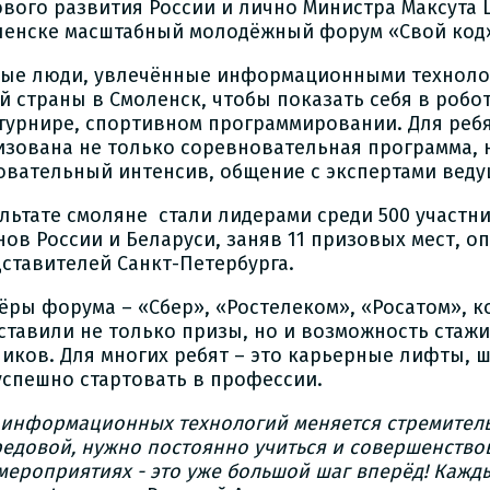
вого развития России и лично Министра Максута
ленске масштабный молодёжный форум «Свой код
ые люди, увлечённые информационными техноло
й страны в Смоленск, чтобы показать себя в робот
турнире, спортивном программировании. Для реб
изована не только соревновательная программа, 
овательный интенсив, общение с экспертами вед
ультате смоляне стали лидерами среди 500 участни
нов России и Беларуси, заняв 11 призовых мест, 
дставителей Санкт-Петербурга.
ёры форума – «Сбер», «Ростелеком», «Росатом», к
ставили не только призы, но и возможность стаж
ников. Для многих ребят – это карьерные лифты, ш
 успешно стартовать в профессии.
информационных технологий меняется стремительн
редовой, нужно постоянно учиться и совершенствов
мероприятиях - это уже большой шаг вперёд! Кажды