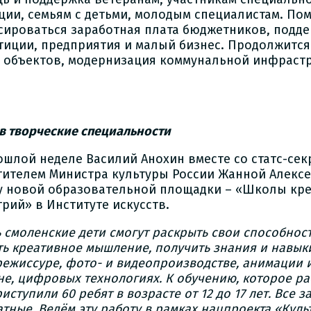
ции, семьям с детьми, молодым специалистам. Пом
сироваться заработная плата бюджетников, подд
тиции, предприятия и малый бизнес. Продолжится
 объектов, модернизация коммунальной инфрастр
 в творческие специальности
ошлой неделе Василий Анохин вместе со статс-сек
тителем Министра культуры России Жанной Алексе
у новой образовательной площадки – «Школы кр
трий» в Институте искусств.
 смоленские дети смогут раскрыть свои способност
ть креативное мышление, получить знания и навык
режиссуре, фото- и видеопроизводстве, анимации и
е, цифровых технологиях. К обучению, которое рас
иступили 60 ребят в возрасте от 12 до 17 лет. Все з
тные. Ведём эту работу в рамках нацпроекта «Куль