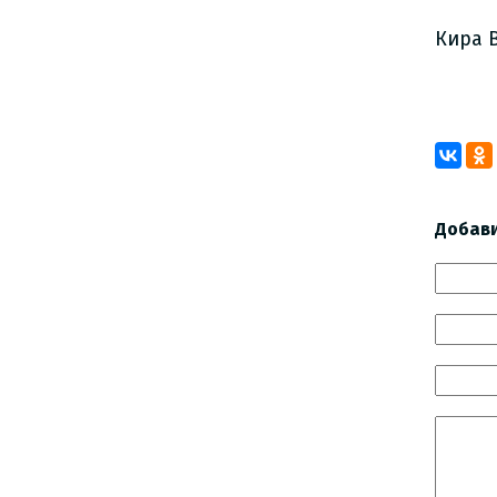
Кира 
Добав