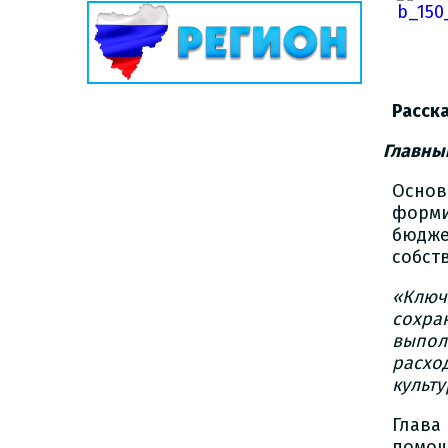
Расск
Главны
Основ
форми
бюджет
собст
«Ключ
сохра
выпол
расхо
культ
Глава
помощ