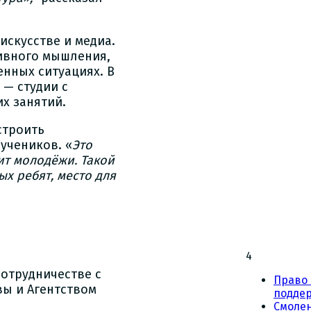
искусстве и медиа.
тивного мышления,
нных ситуациях. В
 — студии с
х занятий.
строить
учеников. «
Это
дит молодёжи. Такой
х ребят, место для
4
сотрудничестве с
Право 
ы и Агентством
подде
Смоле