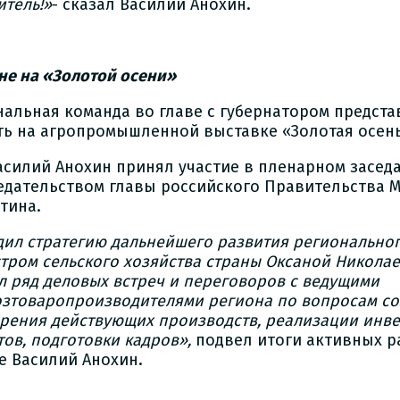
итель!»
- сказал Василий Анохин.
не на «Золотой осени»
нальная команда во главе с губернатором предст
ть на агропромышленной выставке «Золотая осень
Василий Анохин принял участие в пленарном засед
едательством главы российского Правительства 
тина.
дил стратегию дальнейшего развития региональног
тром сельского хозяйства страны Оксаной Николае
л ряд деловых встреч и переговоров с ведущими
озтоваропроизводителями региона по вопросам со
рения действующих производств, реализации инв
тов, подготовки кадров»,
подвел итоги активных р
е Василий Анохин.