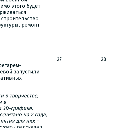
имо этого будет
ерживаться
 строительство
уктуры, ремонт
27
28
ретарем-
евой запустили
еативных
и в творчестве,
и в
 3
D
-графике,
считано на 2 года,
анятия для них –
тура»,
- рассказал