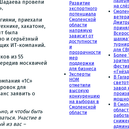
лазерн
 Шадаева провели
Развитие
на слё
».
экспортного
Смоле
потенциала
ветера
гиями, приехали
Смоленской
Дмитр
области
ехнике, хакатоне,
принял
напрямую
ят была
Всеро
зависит от
но и серьёзный
шахма
доступности
турни
ущих ИТ-компаний.
и
для СВ
прозрачности
Более 
ков из 55
мер
зрител
опередив москвичей
поддержки
фести
для бизнеса
«Гнёзд
Эксперты
В Гага
НОМ
омпания «1С»
светот
отметили
ировок для
завод
высокую
анс заявить о
произ
конкуренцию
мощно
на выборах в
В Смол
Смоленской
област
о, и чтобы быть
области
работа
аться. Участие в
сниже
й из вас –
админ