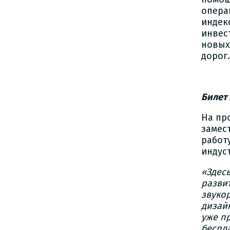
опера
индек
инвес
новых
дорог.
Билет
На пр
замес
работ
индус
«Здесь
разви
звуко
дизайн
уже пр
беспла