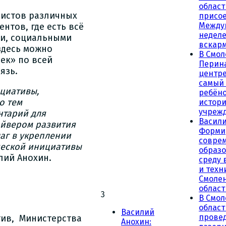
област
листов различных
присое
Между
нтов, где есть всё
неделе
ми, социальными
вскар
здесь можно
В Смол
чек» по всей
Перин
язь.
центре
самый
циативы,
ребёно
о тем
истор
учреж
нтарий для
Васили
айвером развития
Форми
аг в укреплении
совре
ческой инициативы
образ
илий Анохин.
среду 
и техн
Смоле
област
3
В Смол
облас
Василий
прове
тив, Министерства
Анохин: