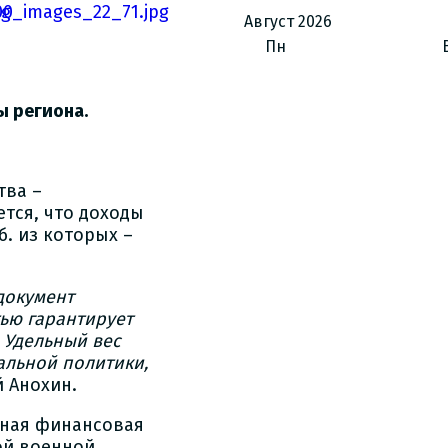
Август
2026
Пн
ы региона.
тва –
тся, что доходы
уб. из которых –
 документ
ью гарантирует
. Удельный вес
альной политики,
й Анохин.
зная финансовая
ой военной