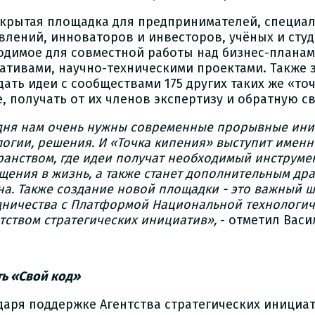
ткрытая площадка для предпринимателей, специа
влений, инноваторов и инвесторов, учёных и студе
одимое для совместной работы над бизнес-плана
ативами, научно-техническими проектами. Также 
дать идеи с сообществами 175 других таких же «то
, получать от их членов экспертизу и обратную св
дня нам очень нужны современные прорывные ини
логии, решения. И «Точка кипения» выступит именн
ранством, где идеи получат необходимый инструме
щения в жизнь, а также станет дополнительным др
на. Также создание новой площадки - это важный ш
дничества с Платформой Национальной технологи
нтством стратегических инициатив»,
- отметил Вас
ть «Свой код»
даря поддержке Агентства стратегических инициа