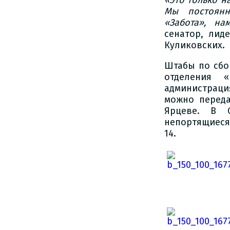
Мы постоян
«Забота», н
сенатор, лид
Куликовских.
Штабы по сбо
отделения 
администраци
можно переда
Ярцеве. В 
непортящиеся
14.