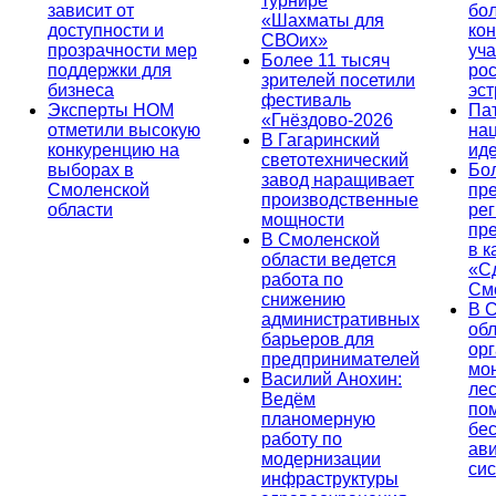
турнире
зависит от
бо
«Шахматы для
доступности и
кон
СВОих»
прозрачности мер
уча
Более 11 тысяч
поддержки для
ро
зрителей посетили
бизнеса
эс
фестиваль
Эксперты НОМ
Па
«Гнёздово-2026
отметили высокую
на
В Гагаринский
конкуренцию на
ид
светотехнический
выборах в
Бо
завод наращивает
Смоленской
пр
производственные
области
ре
мощности
пр
В Смоленской
в к
области ведется
«С
работа по
См
снижению
В 
административных
об
барьеров для
ор
предпринимателей
мо
Василий Анохин:
лес
Ведём
по
планомерную
бе
работу по
ав
модернизации
си
инфраструктуры