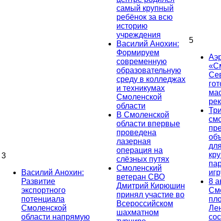
самый крупный
ребёнок за всю
историю
учреждения
5
Василий Анохин:
Формируем
Аэ
современную
«С
образовательную
Се
среду в колледжах
гот
и техникумах
ма
Смоленской
ре
области
Тр
В Смоленской
см
области впервые
пр
проведена
об
лазерная
дл
операция на
кр
3
слёзных путях
па
Смоленский
Василий Анохин:
иг
ветеран СВО
Развитие
8 а
Дмитрий Кирюшин
экспортного
См
принял участие во
потенциала
пл
Всероссийском
Смоленской
Ле
шахматном
области напрямую
сос