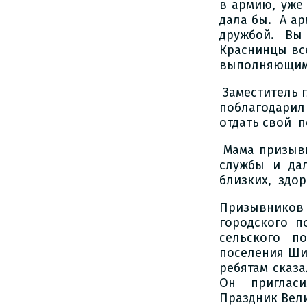
в армию, уже 
дала бы. А а
дружбой. Вы
Краснинцы вс
выполняющими
Заместитель 
поблагодарил
отдать свой 
Мама призыв
службы и да
близких, здо
Призывнико
городского п
сельского по
поселения Шив
ребятам сказ
Он пригласи
Праздник Вел