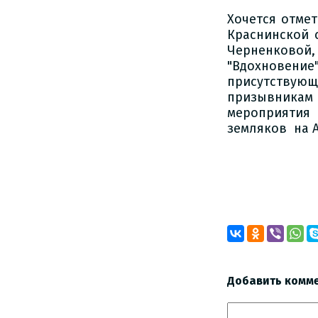
Хочется отме
Краснинской 
Черненковой
"Вдохновен
присутствую
призывника
мероприятия
земляков на А
И.
Добавить комм