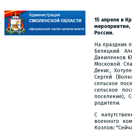
15 апреля в 
мероприятие
России.
На праздник 
Беляцкий Ал
Даниленков Ю
Московой Спа
Денис, Хотул
Сергей (Волко
сельское пос
сельское пос
поселение), 
родители.
С напутстве
военного ко
Козлов: "Сейч