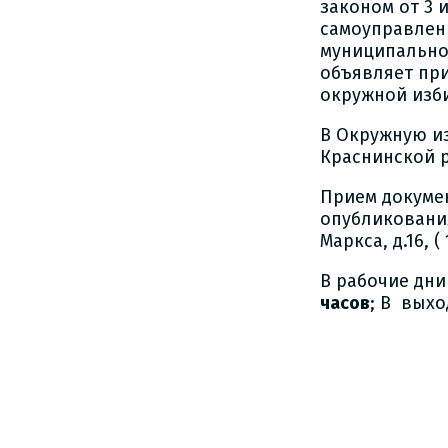
законом от 3 
самоуправлен
муниципально
объявляет пр
окружной изб
В Окружную и
Краснинской 
Прием докумен
опубликования
Маркса, д.16, (
В рабочие дн
часов
; В вых
28
Избира
"Кра