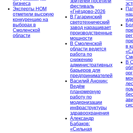
зрителей посетили
бизнеса
эс
фестиваль
Эксперты НОМ
Па
«Гнёздово-2026
отметили высокую
на
В Гагаринский
конкуренцию на
ид
светотехнический
выборах в
Бо
завод наращивает
Смоленской
пр
производственные
области
ре
мощности
пр
В Смоленской
в к
области ведется
«С
работа по
См
снижению
В 
административных
об
барьеров для
ор
предпринимателей
мо
Василий Анохин:
лес
Ведём
по
планомерную
бе
работу по
ав
модернизации
си
инфраструктуры
здравоохранения
Александр
Бабаков:
«Сильная