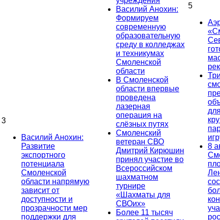
учреждения
5
Василий Анохин:
Формируем
Аэ
современную
«С
образовательную
Се
среду в колледжах
гот
и техникумах
ма
Смоленской
ре
области
Тр
В Смоленской
см
области впервые
пр
проведена
об
лазерная
дл
операция на
кр
3
слёзных путях
па
Смоленский
Василий Анохин:
иг
ветеран СВО
Развитие
8 а
Дмитрий Кирюшин
экспортного
См
принял участие во
потенциала
пл
Всероссийском
Смоленской
Ле
шахматном
области напрямую
сос
турнире
зависит от
бо
«Шахматы для
доступности и
кон
СВОих»
прозрачности мер
уча
Более 11 тысяч
поддержки для
ро