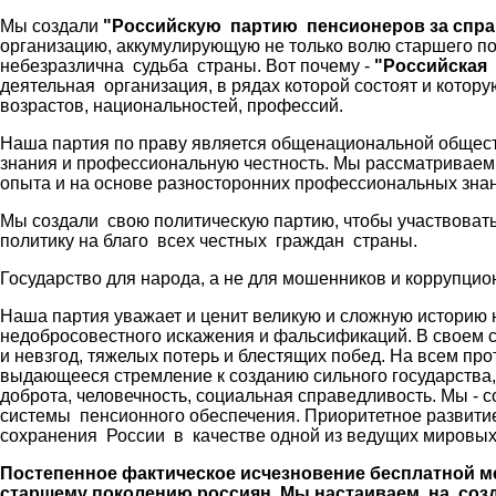
Мы создали
"Российскую партию пенсионеров за спра
организацию, аккумулирующую не только волю старшего по
небезразлична судьба страны. Вот почему -
"Российская 
деятельная организация, в рядах которой состоят и кото
возрастов, национальностей, профессий.
Наша партия по праву является общенациональной обществ
знания и профессиональную честность. Мы рассматриваем 
опыта и на основе разносторонних профессиональных знан
Мы создали свою политическую партию, чтобы участвоват
политику на благо всех честных граждан страны.
Государство для народа, а не для мошенников и коррупцион
Наша партия уважает и ценит великую и сложную историю 
недобросовестного искажения и фальсификаций. В своем 
и невзгод, тяжелых потерь и блестящих побед. На всем пр
выдающееся стремление к созданию сильного государства, к
доброта, человечность, социальная справедливость. Мы -
системы пенсионного обеспечения. Приоритетное развити
сохранения России в качестве одной из ведущих мировых
Постепенное фактическое исчезновение бесплатной ме
старшему поколению россиян. Мы настаиваем на соз