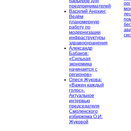
барьеров для
ор
предпринимателей
мо
Василий Анохин:
лес
Ведём
по
планомерную
бе
работу по
ав
модернизации
си
инфраструктуры
здравоохранения
Александр
Бабаков:
«Сильная
экономика
начинается с
регионов»
Олеся Жукова:
«Важен каждый
голос».
Актуальное
интервью
председателя
Смоленского
избиркома О.И.
Жуковой