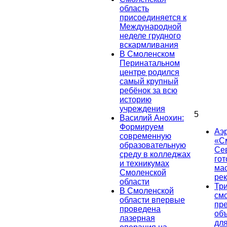
область
присоединяется к
Международной
неделе грудного
вскармливания
В Смоленском
Перинатальном
центре родился
самый крупный
ребёнок за всю
историю
учреждения
5
Василий Анохин:
Формируем
Аэ
современную
«С
образовательную
Се
среду в колледжах
гот
и техникумах
ма
Смоленской
ре
области
Тр
В Смоленской
см
области впервые
пр
проведена
об
лазерная
дл