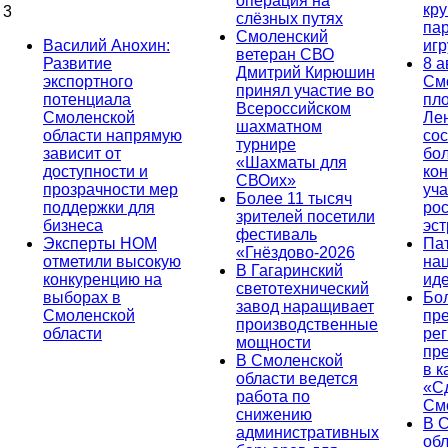
операция на
кр
3
слёзных путях
па
Смоленский
Василий Анохин:
иг
ветеран СВО
Развитие
8 а
Дмитрий Кирюшин
экспортного
См
принял участие во
потенциала
пл
Всероссийском
Смоленской
Ле
шахматном
области напрямую
сос
турнире
зависит от
бо
«Шахматы для
доступности и
кон
СВОих»
прозрачности мер
уча
Более 11 тысяч
поддержки для
ро
зрителей посетили
бизнеса
эс
фестиваль
Эксперты НОМ
Па
«Гнёздово-2026
отметили высокую
на
В Гагаринский
конкуренцию на
ид
светотехнический
выборах в
Бо
завод наращивает
Смоленской
пр
производственные
области
ре
мощности
пр
В Смоленской
в к
области ведется
«С
работа по
См
снижению
В 
административных
об