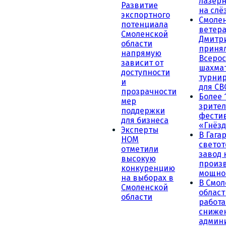
лазерн
Развитие
на слё
экспортного
Смоле
потенциала
ветера
Смоленской
Дмитр
области
принял
напрямую
Всеро
зависит от
шахма
доступности
турни
и
для СВ
прозрачности
Более 
мер
зрител
поддержки
фести
для бизнеса
«Гнёзд
Эксперты
В Гага
НОМ
светот
отметили
завод
высокую
произ
конкуренцию
мощно
на выборах в
В Смол
Смоленской
област
области
работа
сниже
админ