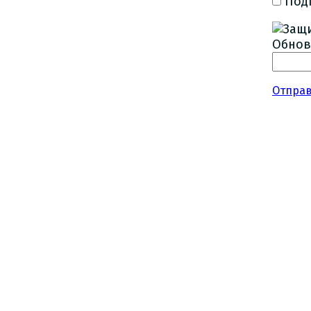
Под
Обнов
Отпра