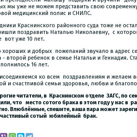
ых мы уже не можем представить свою современн
овой медицинский полис и СНИЛС.
дники Краснинского районного суда тоже не остал
ришли поздравить Наталью Николаевну, с котор
 вот уже 10 лет.
 хороших и добрых пожеланий звучало в адрес с
а - второй ребенок в семье Натальи и Геннадия. С
сполнилось 16 лет.
исоединяемся ко всем поздравлениям и желаем в
ой и счастливой семьи здоровья, любви и благопо
орогие читатели, в Краснинском отделе ЗАГС, по се
или, что место сотого брака в этом году у нас в 
тно. Влюблённые, спешите, ваша пара может зарег
счастливый сотый юбилейный брак.