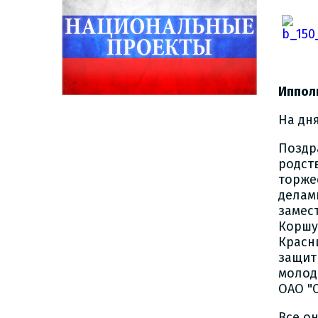
Ипполи
На дн
Позд
родст
торже
делам
замес
Коршу
Красн
защит
молод
ОАО "
Все о