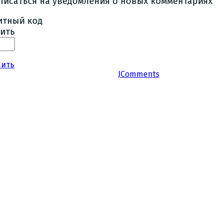
писаться на уведомления о новых комментариях
ить
вить
JComments