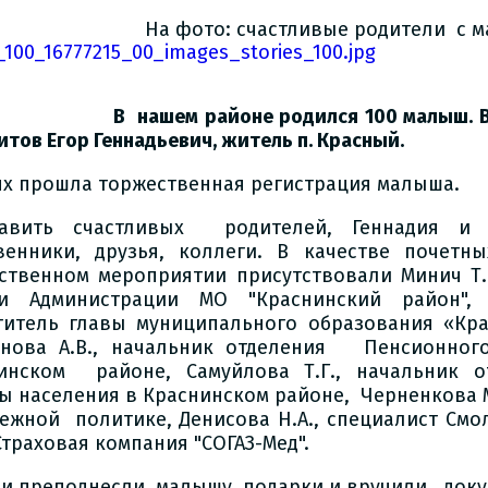
На фото: счастливые родители с 
В нашем районе родился 100 малыш. В
тов Егор Геннадьевич, житель п. Красный.
ях прошла торжественная регистрация малыша.
равить счастливых родителей, Геннадия и
венники, друзья, коллеги. В качестве почетн
ственном мероприятии присутствовали Минич Т
и Администрации МО "Краснинский район", 
титель главы муниципального образования «Кр
нова А.В., начальник отделения Пенсионног
инском районе, Самуйлова Т.Г., начальник о
ы населения в Краснинском районе, Черненкова М
ежной политике, Денисова Н.А., специалист См
Страховая компания "СОГАЗ-Мед".
ни преподнесли малышу подарки и вручили доку