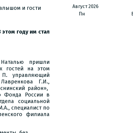
Август
2026
малышом и гости
Пн
 этом году им стал
 Наталью пришли
ых гостей на этом
. П. управляющий
Лавренкова Г.И.,
аснинский район»,
о Фонда России в
тдела социальной
.А., специалист по
оленского филиала
менты, без