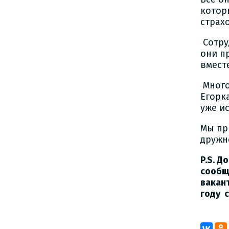
котор
страх
Сотру
они п
вместе
Много
Егорк
уже и
Мы пр
дружн
P.S. Д
сообщ
вакан
году 