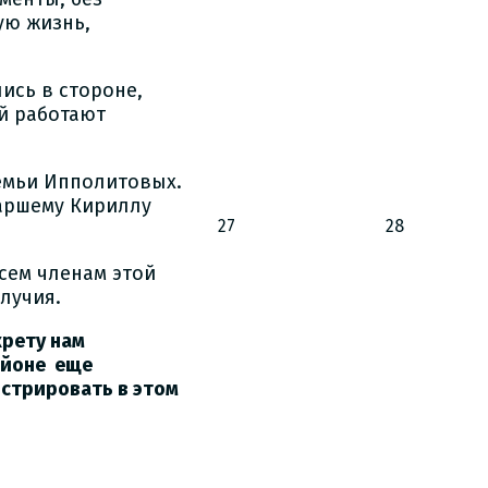
ую жизнь,
ись в стороне,
ой работают
емьи Ипполитовых.
таршему Кириллу
27
28
сем членам этой
лучия.
крету нам
районе еще
истрировать в этом