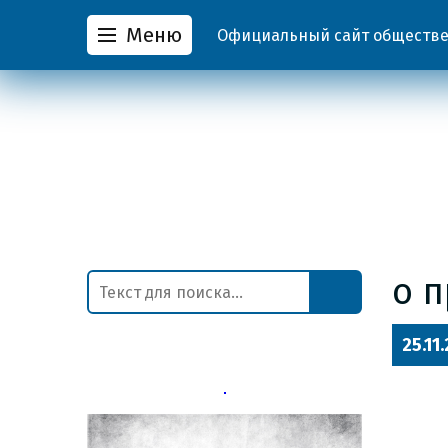
Меню
Официальный сайт обществен
о п
25.11