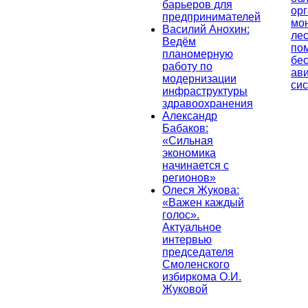
барьеров для
ор
предпринимателей
мо
Василий Анохин:
лес
Ведём
по
планомерную
бе
работу по
ав
модернизации
си
инфраструктуры
здравоохранения
Александр
Бабаков:
«Сильная
экономика
начинается с
регионов»
Олеся Жукова:
«Важен каждый
голос».
Актуальное
интервью
председателя
Смоленского
избиркома О.И.
Жуковой