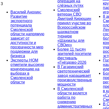
операция на
кр
3
слёзных путях
па
Смоленский
Василий Анохин:
иг
ветеран СВО
Развитие
8 а
Дмитрий Кирюшин
экспортного
См
принял участие во
потенциала
пл
Всероссийском
Смоленской
Ле
шахматном
области напрямую
сос
турнире
зависит от
бо
«Шахматы для
доступности и
кон
СВОих»
прозрачности мер
уча
Более 11 тысяч
поддержки для
ро
зрителей посетили
бизнеса
эс
фестиваль
Эксперты НОМ
Па
«Гнёздово-2026
отметили высокую
на
В Гагаринский
конкуренцию на
ид
светотехнический
выборах в
Бо
завод наращивает
Смоленской
пр
производственные
области
ре
мощности
пр
В Смоленской
в к
области ведется
«С
работа по
См
снижению
В 
административных
об