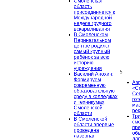
Смоленская
область
присоединяется к
Международной
неделе грудного
вскармливания
В Смоленском
Перинатальном
центре родился
самый крупный
ребёнок за всю
историю
учреждения
5
Василий Анохин:
Формируем
Аэ
современную
«С
образовательную
Се
среду в колледжах
гот
и техникумах
ма
Смоленской
ре
области
Тр
В Смоленской
см
области впервые
пр
проведена
об
лазерная
дл