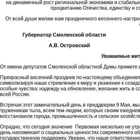
на динамичный рост региональной экономики и стабильн
процветанию Отечества, единству и с
От всей души желаю вам праздничного весеннего настро
Губернатор Смоленской области
А.В. Островский
Уважаемые жит
От имени депутатов Смоленской областной Думы примите 
Прекрасный весенний праздник по-настоящему объединяет 
символизируя наше стремление к миру и уважение к созид
особые чувства: надежду на обновление, желание жить в со
всей России.
Встречая этот замечательный день в преддверии 9 Мая, м
труженикам тыла, всем тем людям, которые своим ежедне
восстановили города, промышленность и сельское хозяйств
Отрадно, что сегодня значение Первомая нисколько не утр
день напоминает о социальных ценностях современного об
государственную поддержку. Уверен, что наше ответственн