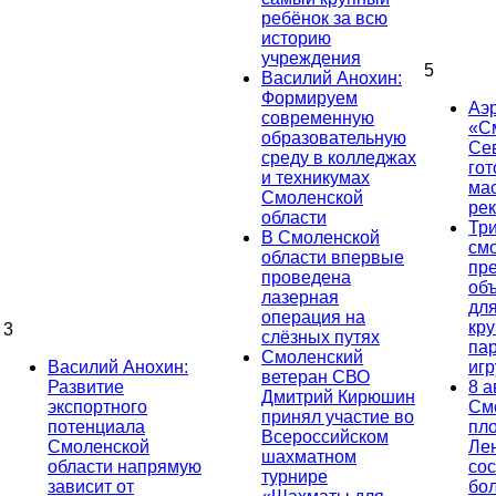
ребёнок за всю
историю
учреждения
5
Василий Анохин:
Формируем
Аэ
современную
«С
образовательную
Се
среду в колледжах
гот
и техникумах
ма
Смоленской
ре
области
Тр
В Смоленской
см
области впервые
пр
проведена
об
лазерная
дл
операция на
кр
3
слёзных путях
па
Смоленский
Василий Анохин:
иг
ветеран СВО
Развитие
8 а
Дмитрий Кирюшин
экспортного
См
принял участие во
потенциала
пл
Всероссийском
Смоленской
Ле
шахматном
области напрямую
сос
турнире
зависит от
бо