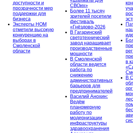
«Шахматы для
доступности и
кон
СВОих»
прозрачности мер
уча
Более 11 тысяч
поддержки для
ро
зрителей посетили
бизнеса
эс
фестиваль
Эксперты НОМ
Па
«Гнёздово-2026
отметили высокую
на
В Гагаринский
конкуренцию на
ид
светотехнический
выборах в
Бо
завод наращивает
Смоленской
пр
производственные
области
ре
мощности
пр
В Смоленской
в к
области ведется
«С
работа по
См
снижению
В 
административных
об
барьеров для
ор
предпринимателей
мо
Василий Анохин:
лес
Ведём
по
планомерную
бе
работу по
ав
модернизации
си
инфраструктуры
здравоохранения