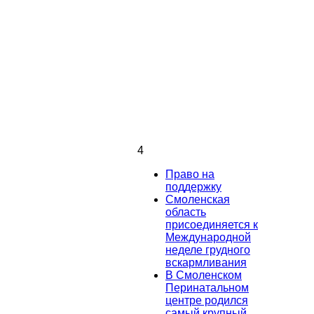
4
Право на
поддержку
Смоленская
область
присоединяется к
Международной
неделе грудного
вскармливания
В Смоленском
Перинатальном
центре родился
самый крупный