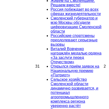
Живем на Смоленщине.
Решаем вместе!
Россия побеждает во всех
сферах жизнедеятельности
Смоленский губернатор и
мэр Москвы обсудили
цифровизацию Смоленской
области
Российские спортсмены
преодолевают серьезные
вызовы
Виталий Вовченко
награждён медалью ордена
«За заслуги перед
Отечеством»
31
Открылся приём заявок на
2
Национальную премию
«Патриот»
Сельское хозяйство
Смоленской области
динамично развивается, и
потенциал
агропромышленного
комплекса региона
уверенно растёт