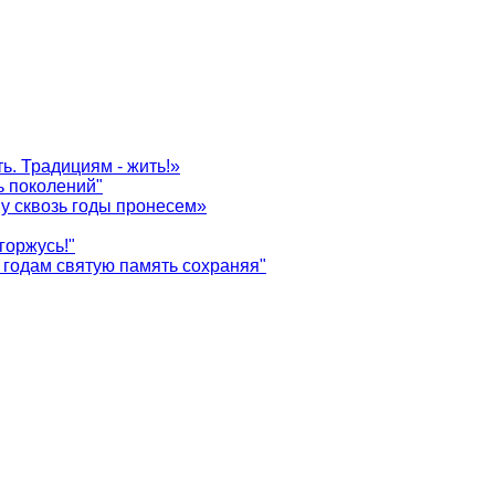
ь. Традициям - жить!»
ь поколений"
у сквозь годы пронесем»
горжусь!"
годам святую память сохраняя"