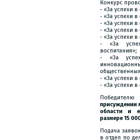
Конкурс пров
- «За успехи 
- «За успехи в
- «За успехи 
- «За успехи 
- «За успехи 
- «За успех
воспитания»;
- «За успе
инновацио
общественных
- «За успехи 
- «За успехи в
Победител
присуждении 
области и е
размере 15 00
Подача заяво
в отдел по д