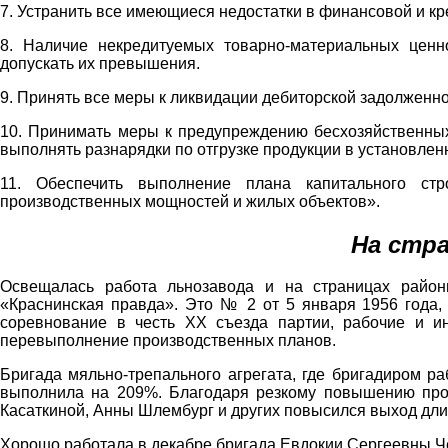
7. Устранить все имеющиеся недостатки в финансовой и кр
8. Наличие некредитуемых товарно-материальных цен
допускать их превышения.
9. Принять все меры к ликвидации дебиторской задолженно
10. Принимать меры к предупреждению бесхозяйственных
выполнять разнарядки по отгрузке продукции в установлен
11. Обеспечить выполнение плана капитального стр
производственных мощностей и жилых объектов».
На стр
Освещалась работа льнозавода и на страницах районн
«Краснинская правда». Это № 2 от 5 января 1956 года,
соревнование в честь XX съезда партии, рабочие и ин
перевыполнение производственных планов.
Бригада мяльно-трепального агрегата, где бригадиром р
выполнила на 209%. Благодаря резкому повышению про
Касаткиной, Анны Шлембург и других повысился выход дли
Хорошо работала в декабре бригада Евдокии Сергеевны Ч