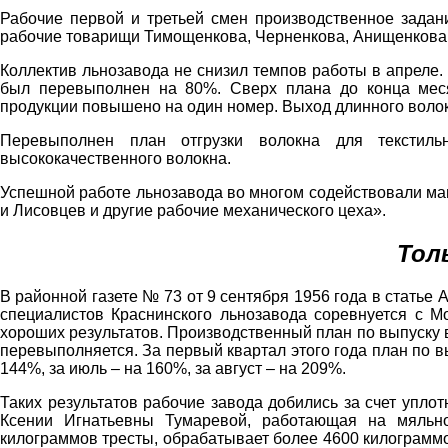
Рабочие первой и третьей смен производственное задан
рабочие товарищи Тимощенкова, Черненкова, Анищенкова,
Коллектив льнозавода не снизил темпов работы в апреле
был перевыполнен на 80%. Сверх плана до конца меся
продукции повышено на один номер. Выход длинного волок
Перевыполнен план отгрузки волокна для текстиль
высококачественного волокна.
Успешной работе льнозавода во многом содействовали м
и Лисовцев и другие рабочие механического цеха».
Тол
В районной газете № 73 от 9 сентября 1956 года в статье
специалистов Краснинского льнозавода соревнуется с 
хороших результатов. Производственный план по выпуску 
перевыполняется. За первый квартал этого года план по в
144%, за июль – на 160%, за август – на 209%.
Таких результатов рабочие завода добились за счет упло
Ксении Игнатьевны Тумаревой, работающая на мяльно
килограммов тресты, обрабатывает более 4600 килограмм