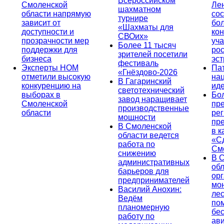
Всероссийском
Смоленской
Ле
шахматном
области напрямую
сос
турнире
зависит от
бо
«Шахматы для
доступности и
кон
СВОих»
прозрачности мер
уча
Более 11 тысяч
поддержки для
ро
зрителей посетили
бизнеса
эс
фестиваль
Эксперты НОМ
Па
«Гнёздово-2026
отметили высокую
на
В Гагаринский
конкуренцию на
ид
светотехнический
выборах в
Бо
завод наращивает
Смоленской
пр
производственные
области
ре
мощности
пр
В Смоленской
в к
области ведется
«С
работа по
См
снижению
В 
административных
об
барьеров для
ор
предпринимателей
мо
Василий Анохин:
лес
Ведём
по
планомерную
бе
работу по
ав