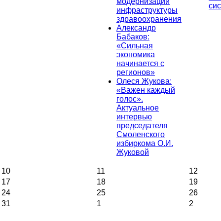
модернизации
си
инфраструктуры
здравоохранения
Александр
Бабаков:
«Сильная
экономика
начинается с
регионов»
Олеся Жукова:
«Важен каждый
голос».
Актуальное
интервью
председателя
Смоленского
избиркома О.И.
Жуковой
10
11
12
17
18
19
24
25
26
31
1
2