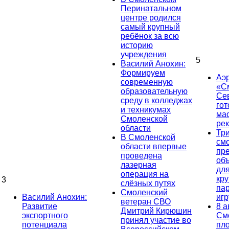
Перинатальном
центре родился
самый крупный
ребёнок за всю
историю
учреждения
5
Василий Анохин:
Формируем
Аэ
современную
«С
образовательную
Се
среду в колледжах
гот
и техникумах
ма
Смоленской
ре
области
Тр
В Смоленской
см
области впервые
пр
проведена
об
лазерная
дл
операция на
кр
3
слёзных путях
па
Смоленский
Василий Анохин:
иг
ветеран СВО
Развитие
8 а
Дмитрий Кирюшин
экспортного
См
принял участие во
потенциала
пл