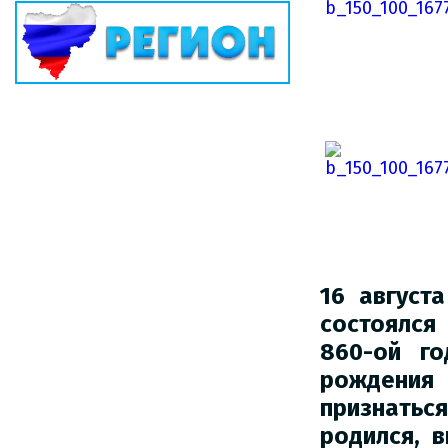
16 август
состоялся
860-ой
г
рождения
признат
родился,
в