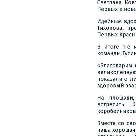
Светлана Ков
Первых к нов
Идейным вдох
Тихонова, пр
Первых Красн
В итоге 1-е 
команды Гусин
«Благодарим 
великолепную
показали отл
здоровый азар
На площади,
встретить б
коробейников
Вместе со св
наша хорошая 