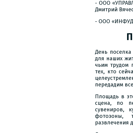
- ООО «УПРАВ
Дмитрий Вяче
- ООО «ИНФУД
П
День поселка
для наших жит
чьим трудом 
тех, кто сейч
целеустремле
передадим все
Площадь в эт
сцена, по п
сувениров, 
фотозоны, т
развлечения д