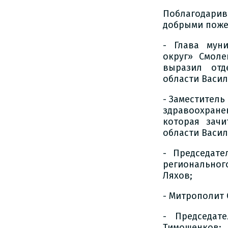
Поблагодари
добрыми поже
- Глава мун
округ» Смол
выразил отд
области Васил
- Заместитель
здравоохране
которая зачи
области Васи
- Председате
региональног
Ляхов;
- Митрополит
- Председат
Тимошенков;