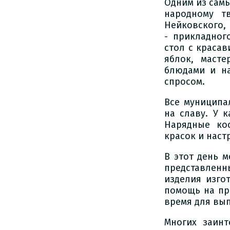
Одним из самы
народному тв
Нейковского,
- прикладног
стол с краса
яблок, маст
блюдами и на
спросом.
Все муниципа
на славу. У 
Нарядные ко
красок и наст
В этот день 
представлен
изделия изго
помощь на пр
время для вып
Многих заин