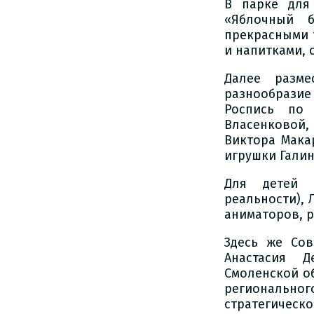
В парке для
«Яблочный б
прекрасными 
и напитками, 
Далее разме
разнообрази
Роспись по 
Власенковой
Виктора Мака
игрушки Галин
Для детей р
реальности), 
аниматоров, р
Здесь же Со
Анастасия Д
Смоленской об
регионально
стратегическ