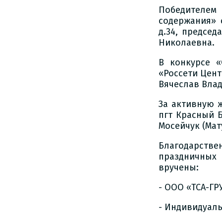
Победителе
содержания» 
д.34, предсе
Николаевна.
В конкурсе 
«Россети Цент
Вячеслав Вла
За активную 
пгт Красный 
Мосейчук (Мат
Благодарств
праздничных
вручены:
- ООО «ТСА-ГР
- Индивидуал