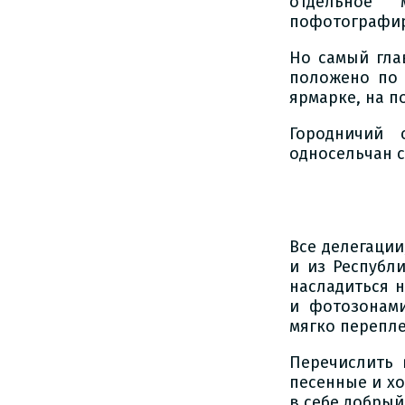
отдельное
пофотографир
Но самый гла
положено по 
ярмарке, на п
Городничий 
односельчан с
Все делегации
и из Республ
насладиться 
и фотозонам
мягко перепле
Перечислить 
песенные и х
в себе добрый