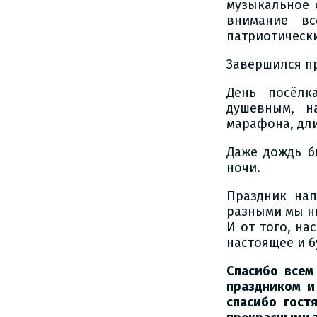
музыкальное 
внимание вс
патриотическ
Завершился п
День посёлк
душевным, н
марафона, дли
Даже дождь б
ночи.
Праздник на
разными мы ни
И от того, на
настоящее и б
Спасибо всем
праздником и
спасибо гост