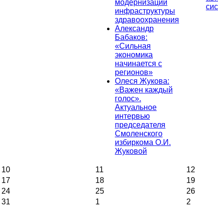
модернизации
си
инфраструктуры
здравоохранения
Александр
Бабаков:
«Сильная
экономика
начинается с
регионов»
Олеся Жукова:
«Важен каждый
голос».
Актуальное
интервью
председателя
Смоленского
избиркома О.И.
Жуковой
10
11
12
17
18
19
24
25
26
31
1
2