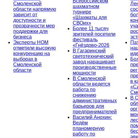
Всероссийском
Смоленской
Ле
шахматном
области напрямую
сос
турнире
зависит от
бо
«Шахматы для
доступности и
кон
СВОих»
прозрачности мер
уча
Более 11 тысяч
поддержки для
ро
зрителей посетили
бизнеса
эс
фестиваль
Эксперты НОМ
Па
«Гнёздово-2026
отметили высокую
на
В Гагаринский
конкуренцию на
ид
светотехнический
выборах в
Бо
завод наращивает
Смоленской
пр
производственные
области
ре
мощности
пр
В Смоленской
в к
области ведется
«С
работа по
См
снижению
В 
административных
об
барьеров для
ор
предпринимателей
мо
Василий Анохин:
лес
Ведём
по
планомерную
бе
работу по
ав