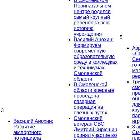
В Смоленском
Перинатальном
центре родился
самый крупный
ребёнок за всю
историю
учреждения
5
Василий Анохин:
Формируем
Аэ
современную
«С
образовательную
Се
среду в колледжах
гот
и техникумах
ма
Смоленской
ре
области
Тр
В Смоленской
см
области впервые
пр
проведена
об
лазерная
дл
операция на
кр
3
слёзных путях
па
Смоленский
Василий Анохин:
иг
ветеран СВО
Развитие
8 а
Дмитрий Кирюшин
экспортного
См
принял участие во
потенциала
пл