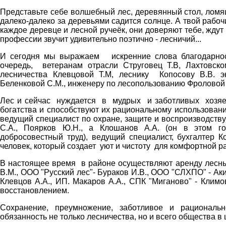
Представьте себе волшебный лес, деревянный стол, ломящи
далеко-далеко за деревьями садится солнце. А твой рабочи
каждое деревце и лесной ручеёк, они доверяют тебе, ждут
профессии звучит удивительно поэтично - лесничий...
И сегодня мы выражаем искренние слова благодарност
очередь, ветеранам отрасли Струговец Т.В, Лахтовс
лесничества Клевцовой Т.М, леснику Копосову В.В. э
Беленковой С.М., инженеру по лесопользованию Фроловой 
Лес и сейчас нуждается в мудрых и заботливых хозяе
богатства и способствуют их рациональному использованию
ведущий специалист по охране, защите и воспроизводству
С.А., Поярков Ю.Н., а Клошанов А.А. (он в этом го
добросовестный труд), ведущий специалист, бухгалтер К
человек, который создает уют и чистоту для комфортной р
В настоящее время в районе осуществляют аренду лесных
В.М., ООО "Русский лес"- Бураков И.В., ООО "СЛХПО" - Ак
Клевцов А.А., ИП. Макаров А.А., СПК "Миганово" - Клим
восстановлением.
Сохранение, преумножение, заботливое и рациональн
обязанность не только лесничества, но и всего общества в 