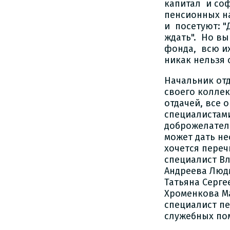
капитал и со
пенсионных на
и посетуют: "
ждать". Но вы
фонда, всю и
никак нельзя 
Начальник от
своего колле
отдачей, все
специалистам
доброжелател
может дать н
хочется переч
специалист Вл
Андреева Люд
Татьяна Серге
Хроменкова М
специалист п
служебных по