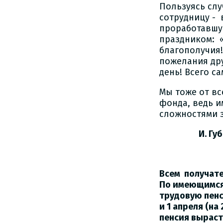
Пользуясь сл
сотрудницу - 
проработавшу
праздником: «
благополучия!
пожелания дру
день! Всего с
Мы тоже от в
фонда, ведь и
сложностями 
И. Гу
Всем получател
По имеющимся
трудовую пенс
и 1 апреля (на
пенсия выраст