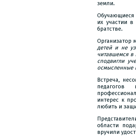
земли.
Обучающиеся 
их участии в
братстве.
Организатор м
детей и не уз
читавшемся в 
сподвигли уче
осмысленные 
Встреча, нес
педагогов
профессиона
интерес к пр
любить и защ
Представите
области под
вручили удос