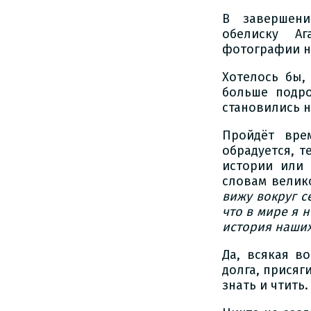
В завершени
обелиску Аг
фотографии н
Хотелось бы,
больше подро
становились н
Пройдёт вре
обрадуется, 
истории или 
словам велик
вижу вокруг се
что в мире я 
история наших 
Да, всякая в
долга, присяг
знать и чтить.