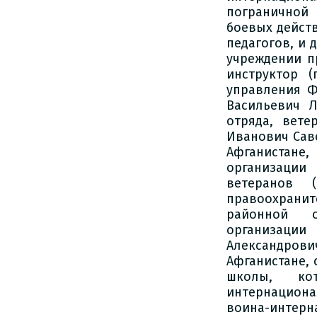
пограничной
боевых дейст
педагогов, и 
учреждении п
инструктор 
управления Ф
Васильевич 
отряда, вете
Иванович Сав
Афганистане
организации
ветеранов 
правоохрани
районной о
организации
Александров
Афганистане,
школы, ко
интернациона
воина-интер