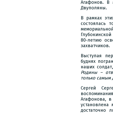
Агафонов. В 
Двуполяны.
В рамках эти
состоялась т
мемориальн
Глубокинской
80-летию осв
захватчиков.
Выступая пе
буднях погра
наших солдат
Родины – отв
только самым
Сергей Серг
воспоминания
Агафонова, в
установлена 
достаточно 