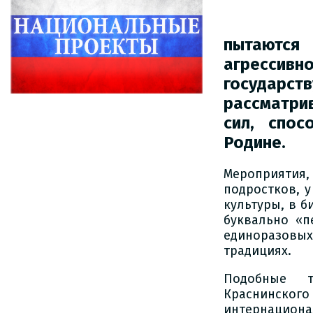
пытаютс
агрессив
государст
рассматр
сил, спо
Родине.
Мероприятия
подростков, у
культуры, в б
буквально «п
единоразовых
традициях.
Подобные т
Краснинск
интернацион