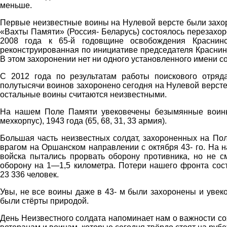
меньше.
Первые неизвестные воины на Нулевой версте были захор
«Вахты Памяти» (Россия- Беларусь) состоялось перезахор
2008 года к 65-й годовщине освобождения Краснинс
реконструированная по инициативе председателя Краснин
В этом захоронении нет ни одного установленного имени с
С 2012 года по результатам работы поискового отря
полутысячи воинов захоронено сегодня на Нулевой версте
остальные воины считаются неизвестными.
На нашем Поле Памяти увековечены безымянные воины,
мехкорпус), 1943 года (65, 68, 31, 33 армия).
Большая часть неизвестных солдат, захороненных на Пол
врагом на Оршанском направлении с октября 43- го. На н
войска пытались прорвать оборону противника, но не с
оборону на 1—1,5 километра. Потери нашего фронта сос
23 336 человек.
Увы, не все воины даже в 43- м были захоронены и увек
были стёрты природой.
День Неизвестного солдата напоминает нам о важности со