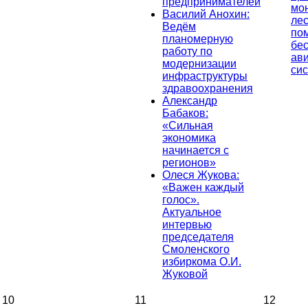
предпринимателей
мо
Василий Анохин:
лес
Ведём
по
планомерную
бе
работу по
ав
модернизации
си
инфраструктуры
здравоохранения
Александр
Бабаков:
«Сильная
экономика
начинается с
регионов»
Олеся Жукова:
«Важен каждый
голос».
Актуальное
интервью
председателя
Смоленского
избиркома О.И.
Жуковой
10
11
12