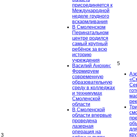
присоединяется к
Международной
неделе грудного
вскармливания
В Смоленском
Перинатальном
центре родился
самый крупный
ребёнок за всю
историю
учреждения
5
Василий Анохин:
Формируем
Аэ
современную
«С
образовательную
Се
среду в колледжах
гот
и техникумах
ма
Смоленской
ре
области
Тр
В Смоленской
см
области впервые
пр
проведена
об
лазерная
дл
операция на
кр
3