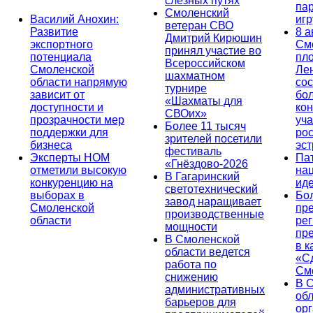
слёзных путях
па
Смоленский
Василий Анохин:
иг
ветеран СВО
Развитие
8 а
Дмитрий Кирюшин
экспортного
См
принял участие во
потенциала
пл
Всероссийском
Смоленской
Ле
шахматном
области напрямую
сос
турнире
зависит от
бо
«Шахматы для
доступности и
кон
СВОих»
прозрачности мер
уча
Более 11 тысяч
поддержки для
ро
зрителей посетили
бизнеса
эс
фестиваль
Эксперты НОМ
Па
«Гнёздово-2026
отметили высокую
на
В Гагаринский
конкуренцию на
ид
светотехнический
выборах в
Бо
завод наращивает
Смоленской
пр
производственные
области
ре
мощности
пр
В Смоленской
в к
области ведется
«С
работа по
См
снижению
В 
административных
об
барьеров для
ор