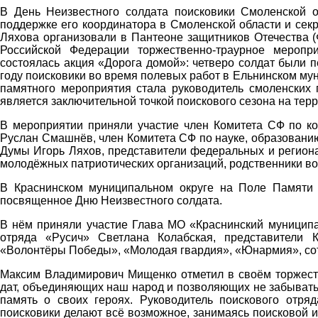
В День Неизвестного солдата поисковики Смоленской о
поддержке его координатора в Смоленской области и сек
Ляхова организовали в Пантеоне защитников Отечества 
Российской Федерации торжественно-траурное меропр
состоялась акция «Дорога домой»: четверо солдат были 
году поисковики во время полевых работ в Ельнинском му
памятного мероприятия стала руководитель смоленских 
является заключительной точкой поискового сезона на тер
В мероприятии приняли участие член Комитета СФ по кон
Руслан Смашнёв, член Комитета СФ по науке, образовани
Думы Игорь Ляхов, представители федеральных и региона
молодёжных патриотических организаций, родственники в
В Краснинском муниципальном округе на Поле Памяти 
посвященное Дню Неизвестного солдата.
В нём приняли участие Глава МО «Краснинский муницип
отряда «Русич» Светлана Колабская, представители К
«Волонтёры Победы», «Молодая гвардия», «Юнармия», сот
Максим Владимирович Мищенко отметил в своём торжеств
дат, объединяющих наш народ и позволяющих не забывать 
память о своих героях. Руководитель поискового отря
поисковики делают всё возможное, занимаясь поисковой 