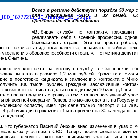
Всего в регионе действует порядка 50 мер 
для участников СВО и их семей. Со
предоставляется бессрочно.
«Выбирая службу по контракту, гражданин 
реализовать себя в военной профессии, однов
безопасность страны. Это не просто работа
ость развивать лидерские качества, осваивать новейшие тех
 укреплению обороноспособности страны», – отметила депута
ина Снытина.
ключении контракта на военную службу в Смоленской обл
зовая выплата в размере 1,2 млн рублей. Кроме того, смол
вие в подготовке кандидата к заключению контракта с Мино
получить 100 тысяч рублей. Граждане, заключившие контра
т возможность списать долги по кредитам до 10 млн. рублей.
тало проще получить справку о том, что военнослужащий учас
ьной военной операции. Теперь это можно сделать на Госуслуг
оленской области, имея при себе только паспорт и СНИЛС
– 4 рабочих дня (срок может быть продлён на 30 календарных 
ь сведения).
, что губернатор Василий Анохин внес изменения в указ о 
смоленских участников СВО. Теперь воспользоваться ими мо
иловых ведомств, которые принимали участие или прод