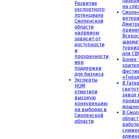
лазерн
Развитие
на слё
экспортного
Смоле
потенциала
ветера
Смоленской
Дмитр
области
принял
напрямую
Всеро
зависит от
шахма
доступности
турни
и
для СВ
прозрачности
Более 
мер
зрител
поддержки
фести
для бизнеса
«Гнёзд
Эксперты
В Гага
НОМ
светот
отметили
завод
высокую
произ
конкуренцию
мощно
на выборах в
В Смол
Смоленской
област
области
работа
сниже
админ