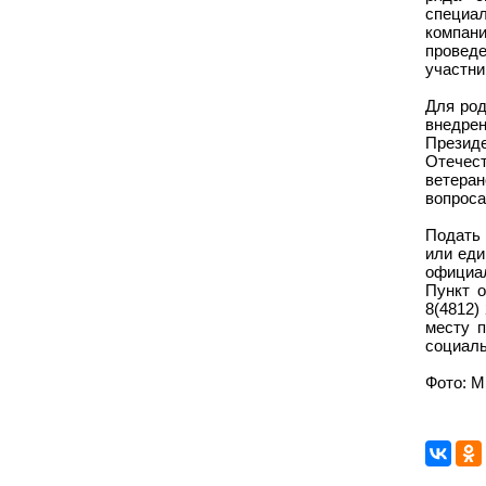
специа
компан
проведе
участни
Для род
внедре
Президе
Отечест
ветеран
вопроса
Подать 
или еди
официал
Пункт о
8(4812)
месту 
социаль
Фото: М