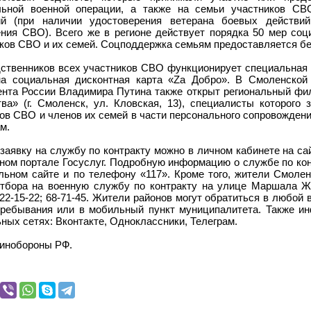
льной военной операции, а также на семьи участников СВ
ий (при наличии удостоверения ветерана боевых действий
ния СВО). Всего же в регионе действует порядка 50 мер со
ков СВО и их семей. Соцподдержка семьям предоставляется бе
ственников всех участников СВО функционирует специальная
на социальная дисконтная карта «Zа Добро». В Смоленской
нта России Владимира Путина также открыт региональный фи
ва» (г. Смоленск, ул. Кловская, 13), специалисты которого
ов СВО и членов их семей в части персонального сопровожден
м.
заявку на службу по контракту можно в личном кабинете на с
ном портале Госуслуг. Подробную информацию о службе по кон
ьном сайте и по телефону «117». Кроме того, жители Смолен
тбора на военную службу по контракту на улице Маршала Жу
 22-15-22; 68-71-45. Жители районов могут обратиться в любой
пребывания или в мобильный пункт муниципалитета. Также и
ных сетях: Вконтакте, Одноклассники, Телеграм.
инобороны РФ.