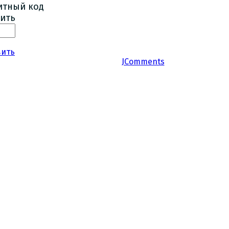
ить
вить
JComments