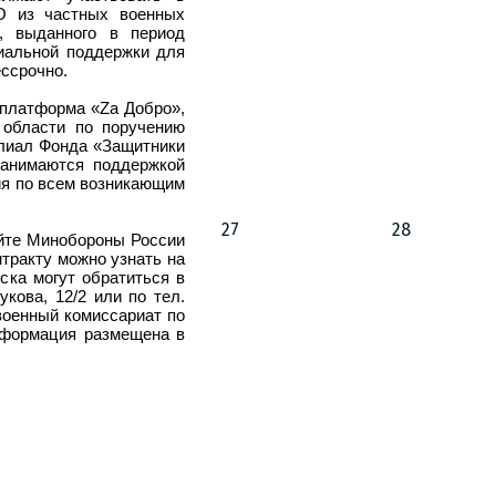
О из частных военных
, выданного в период
циальной поддержки для
ссрочно.
 платформа «Za Добро»,
 области по поручению
лиал Фонда «Защитники
 занимаются поддержкой
ия по всем возникающим
27
28
айте Минобороны России
тракту можно узнать на
ска могут обратиться в
кова, 12/2 или по тел.
 военный комиссариат по
нформация размещена в