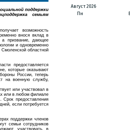
Август
2026
социальной поддержки
Пн
цподдержка семьям
получает возможность
ременно внося вклад в
, а призвание, дающее
нологии и одновременно
т Смоленской областной
асти предоставляется
яне, которые оказывают
бороны России, теперь
кт на военную службу,
твует или участвовал в
ах или в любом филиале
. Срок предоставления
дней, если потребуется
мерах поддержки членов
гут семьи сотрудников
олжают участвовать в