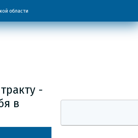
кой области
тракту -
бя в