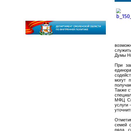
возможн
служить
Думы Н
При за
единора
содейст
могут 
получаю
Также с
специал
МФЦ См
услуги 
уточнит
Отметим
семей 
ряда с