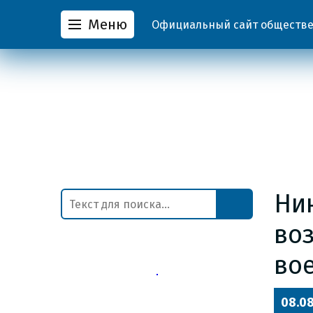
Меню
Официальный сайт обществен
Нин
во
во
08.0