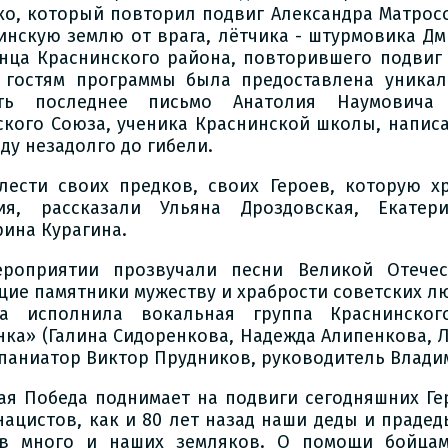
ко, который повторил подвиг Александра Матрос
инскую землю от врага, лётчика - штурмовика Дм
нца Краснинского района, повторившего подвиг 
 гостям программы была предоставлена уникал
еть последнее письмо Анатолия Наумовича 
ского Союза, ученика Краснинской школы, напис
ду незадолго до гибели.
лести своих предков, своих Героев, которую х
ия, рассказали Ульяна Дроздовская, Екате
рина Курагина.
роприятии прозвучали песни Великой Отече
щие памятники мужеству и храбрости советских л
а исполнила вокальная группа Краснинског
нка» (Галина Сидоренкова, Надежда Алипенкова, 
паниатор Виктор Прудников, руководитель Влади
ая Победа поднимает на подвиги сегодняшних Ге
нацистов, как и 80 лет назад наши деды и праде
в много и наших земляков. О помощи бойца