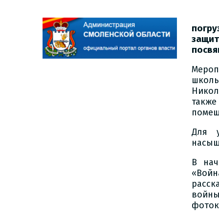
погру
защи
посвя
Мероп
школ
Никол
также
помещ
Для 
насыщ
В нач
«Войн
расск
войны
фоток