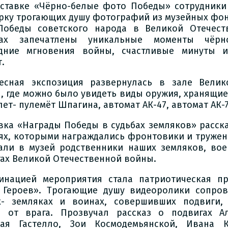
ставке «Чёрно-белые фото Победы» сотрудники
рку трогающих душу фотографий из музейных фо
обеды советского народа в Великой Отечест
ках запечатлены уникальные моменты чёрно
дние мгновения войны, счастливые минуты 
.
есная экспозиция развернулась в зале Велик
, где можно было увидеть виды оружия, хранящие
ет- пулемёт Шпагина, автомат АК-47, автомат АК-7
вка «Награды Победы в судьбах земляков» расска
ях, которыми награждались фронтовики и тружен
али в музей родственники наших земляков, во
ах Великой Отечественной войны.
инацией мероприятия стала патриотическая п
 Героев». Трогающие душу видеоролики сопров
х- земляках и воинах, совершивших подвиги,
 от врага. Прозвучал рассказ о подвигах Ал
ая Гастелло, Зои Космодемьянской, Ивана К