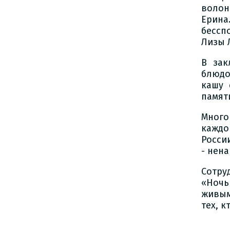
волон
Ерина
бессп
Лизы 
В зак
блюдо
кашу 
памят
Много
каждо
Росси
- нена
Сотру
«Ночь
живым
тех, к