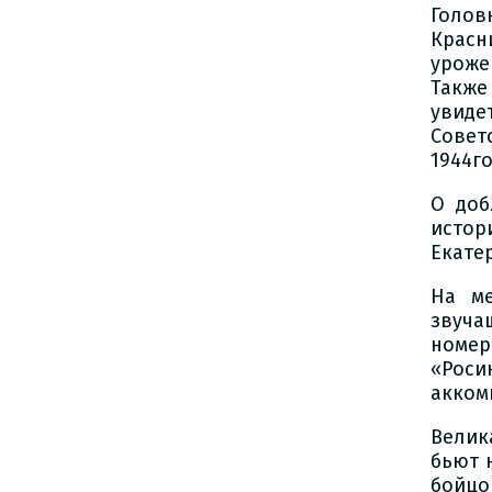
Голов
Красн
уроже
Также
увид
Совет
1944го
О доб
истор
Екате
На ме
звуча
номер
«Роси
акком
Велик
бьют 
бойцо