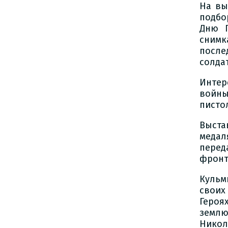
На вы
подбо
Дню П
сним
после
солдат
Интер
войны
пистол
Выста
медал
перед
фронт
Кульм
своих
Героя
землю
Никол