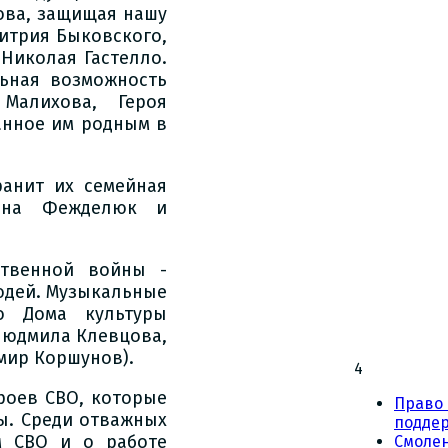
ова, защищая нашу
итрия Быковского,
Николая Гастелло.
ьная возможность
Малихова, Героя
анное им родным в
ранит их семейная
рина Фежделюк и
ственной войны -
юдей. Музыкальные
о Дома культуры
Людмила Клевцова,
мир Коршунов).
4
роев СВО, которые
Право 
ды. Среди отважных
подде
м СВО и о работе
Смоле