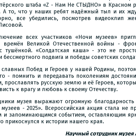
тёрского штаба «Z - Нам Не СТЫДНО» в Красном р
. А то, что у наших ребят надёжный тыл и их жд
орно, все убедились, посмотрев видеоклип же
Лисовой.
лючение всех участников «Ночи музеев» пригл
 времён Великой Отечественной войны - фро
с тушёнкой. «Солдатская каша» - это не прост
и бессмертного подвига и победы советских солда
 славных Побед и Героев у нашей Родины, поэто
го - помнить и передавать поколениям достоян
и, прославлять русскую землю и её Героев, котор
висть к врагу и любовь к своему Отечеству.
дники музея выражают огромную благодарность 
 музеев - 2025». Всероссийская акция стала не п
 и запоминающимся событием, оставляющим ярк
то прикоснулся к истории нашего края.
Научный сотрудник музея