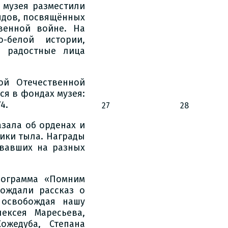
 музея разместили
ндов, посвящённых
венной войне. На
-белой истории,
и радостные лица
ой Отечественной
ся в фондах музея:
4.
27
28
зала об орденах и
ики тыла. Награды
евавших на разных
рограмма «Помним
ождали рассказ о
 освобождая нашу
ексея Маресьева,
ожедуба, Степана