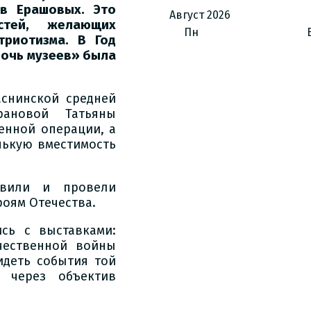
ов Ерашовых. Это
Август
2026
стей, желающих
Пн
триотизма. В Год
Ночь музеев» была
снинской средней
ановой Татьяны
енной операции, а
нькую вместимость
овили и провели
оям Отечества.
сь с выставками:
чественной войны
деть события той
 через объектив