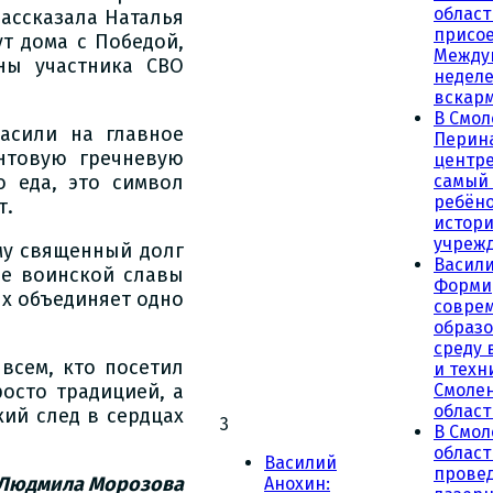
област
ассказала Наталья
присое
ут дома с Победой,
Между
ны участника СВО
неделе
вскар
В Смол
асили на главное
Перин
нтовую гречневую
центре
самый
о еда, это символ
ребёно
т.
истор
учреж
му священный долг
Васили
ие воинской славы
Форми
ых объединяет одно
совре
образ
среду 
всем, кто посетил
и техн
Смоле
росто традицией, а
област
ий след в сердцах
3
В Смол
облас
Василий
прове
Людмила Морозова
Анохин: