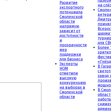
лазерн
Развитие
на слё
экспортного
Смоле
потенциала
ветера
Смоленской
Дмитр
области
принял
напрямую
Всеро
зависит от
шахма
доступности
турни
и
для СВ
прозрачности
Более 
мер
зрител
поддержки
фести
для бизнеса
«Гнёзд
Эксперты
В Гага
НОМ
светот
отметили
завод
высокую
произ
конкуренцию
мощно
на выборах в
В Смол
Смоленской
област
области
работа
сниже
админ