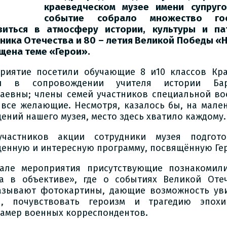
краеведческом
музее имени супруг
событие собрало множество го
зиться в атмосферу истории, культуры и па
тника
Отечества и 80 – летия Великой Победы «
щена теме «Герои».
риятие посетили обучающие 8 и10 классов Кра
ы в сопровождении учителя истории Бар
аевны; члены семей участников специальной во
 все желающие. Несмотря, казалось бы, на мале
ений нашего музея, место здесь хватило каждому.
участников акции сотрудники музея подгот
енную и интересную программу, посвящённую Гер
але мероприятия присутствующие познакомили
а в объективе», где о событиях Великой Оте
азывают фотокартины, дающие возможность уви
, почувствовать героизм и трагедию эпохи
амер военных корреспондентов.