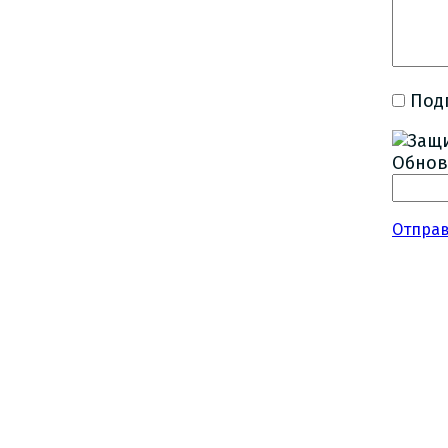
Под
Обнов
Отпра