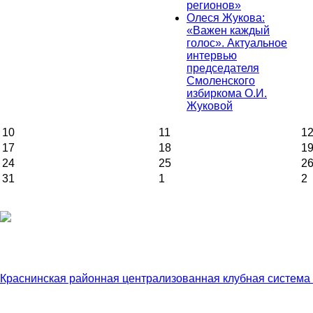
регионов»
Олеся Жукова:
«Важен каждый
голос». Актуальное
интервью
председателя
Смоленского
избиркома О.И.
Жуковой
10
11
1
17
18
1
24
25
2
31
1
2
Краснинская районная централизованная клубная система