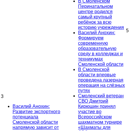
В Смоленском
Перинатальном
центре родился
самый крупный
ребёнок за всю
историю учреждения
5
Василий Анохин:
Формируем
современную
образовательную
среду в колледжах и
техникумах
Смоленской области
В Смоленской
области впервые
проведена лазерная
операция на слёзных
путях
Смоленский ветеран
3
СВО Дмитрий
Василий Анохин:
Кирюшин принял
Развитие экспортного
участие во
потенциала
Всероссийском
Смоленской области
шахматном турнире
напрямую зависит от
«Шахматы для