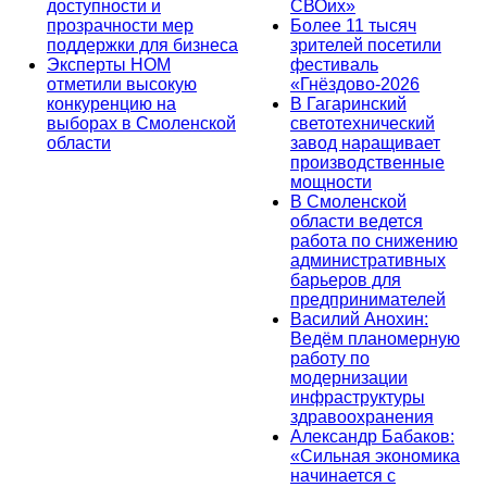
доступности и
СВОих»
прозрачности мер
Более 11 тысяч
поддержки для бизнеса
зрителей посетили
Эксперты НОМ
фестиваль
отметили высокую
«Гнёздово-2026
конкуренцию на
В Гагаринский
выборах в Смоленской
светотехнический
области
завод наращивает
производственные
мощности
В Смоленской
области ведется
работа по снижению
административных
барьеров для
предпринимателей
Василий Анохин:
Ведём планомерную
работу по
модернизации
инфраструктуры
здравоохранения
Александр Бабаков:
«Сильная экономика
начинается с